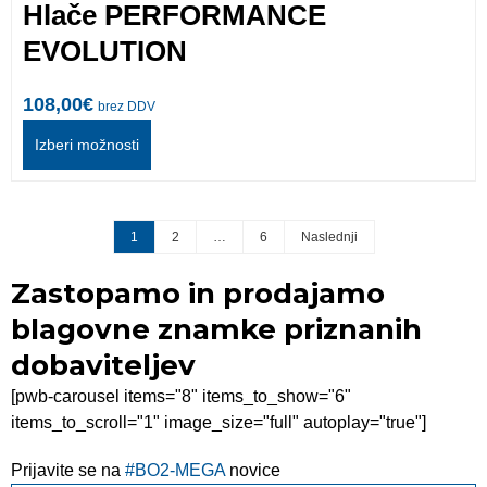
Hlače PERFORMANCE
EVOLUTION
108,00
€
brez DDV
Izberi možnosti
1
2
…
6
Naslednji
Zastopamo in prodajamo
blagovne znamke priznanih
dobaviteljev
[pwb-carousel items="8" items_to_show="6"
items_to_scroll="1" image_size="full" autoplay="true"]
Prijavite se na
#BO2-MEGA
novice