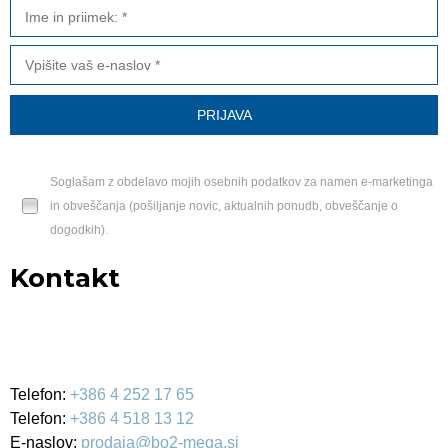
Soglašam z obdelavo mojih osebnih podatkov za namen e-marketinga
in obveščanja (pošiljanje novic, aktualnih ponudb, obveščanje o
dogodkih).
Kontakt
BO2-MEGA d.o.o.
Ulica Mirka Vadnova 19
4000 Kranj
Telefon:
+386 4 252 17 65
Telefon:
+386 4 518 13 12
E-naslov:
prodaja@bo2-mega.si