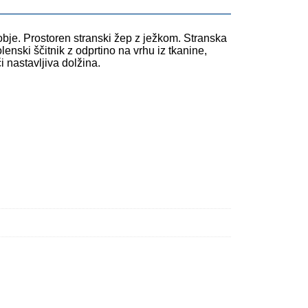
dobje. Prostoren stranski žep z ježkom. Stranska
enski ščitnik z odprtino na vrhu iz tkanine,
i nastavljiva dolžina.