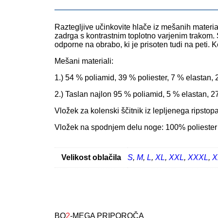
Raztegljive učinkovite hlače iz mešanih materia
zadrga s kontrastnim toplotno varjenim trakom. S
odporne na obrabo, ki je prisoten tudi na peti. 
Mešani materiali:
1.) 54 % poliamid, 39 % poliester, 7 % elastan, 
2.) Taslan najlon 95 % poliamid, 5 % elastan, 2
Vložek za kolenski ščitnik iz lepljenega ripstopa
Vložek na spodnjem delu noge: 100% poliester
Velikost oblačila
S
,
M
,
L
,
XL
,
XXL
,
XXXL
,
X
BO
2
-MEGA PRIPOROČA