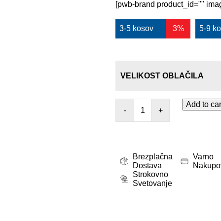
[pwb-brand product_id="" imag
3-5 kosov
3%
5-9 k
VELIKOST OBLAČILA
Add to car
-
+
Brezplačna
Varno
Dostava
Nakupo
Strokovno
Svetovanje