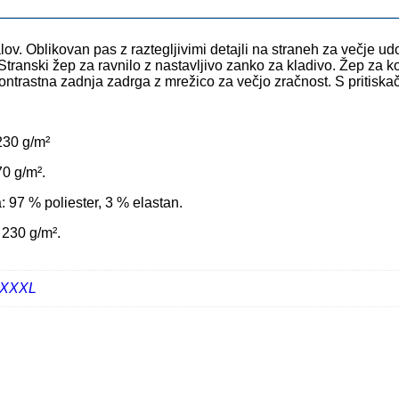
lov. Oblikovan pas z raztegljivimi detajli na straneh za večje u
transki žep za ravnilo z nastavljivo zanko za kladivo. Žep za kol
Kontrastna zadnja zadrga z mrežico za večjo zračnost. S pritiskač
230 g/m²
70 g/m².
: 97 % poliester, 3 % elastan.
 230 g/m².
XXXL