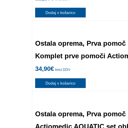
Dodaj v košarico
Ostala oprema
,
Prva pomoč
Komplet prve pomoči Actiom
34,90
€
brez DDV
Dodaj v košarico
Ostala oprema
,
Prva pomoč
Actiomedic AQUATIC set obl