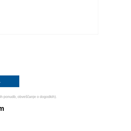
ih ponudb, obveščanje o dogodkih).
am