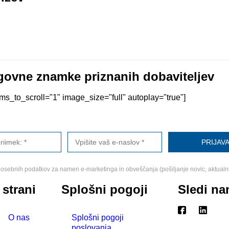
ovne znamke priznanih dobaviteljev
s_to_scroll="1" image_size="full" autoplay="true"]
osebnih podatkov za namen e-marketinga in obveščanja (pošiljanje novic, aktualn
 strani
Splošni pogoji
Sledi n
O nas
Splošni pogoji
poslovanja