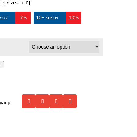
e_size="full"]
osov
5%
10+ kosov
10%
t
vanje