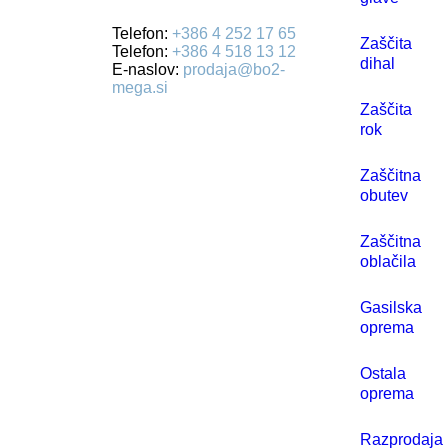
Telefon:
+386 4 252 17 65
Zaščita
Telefon:
+386 4 518 13 12
dihal
E-naslov:
prodaja@bo2-
mega.si
Zaščita
rok
Zaščitna
obutev
Zaščitna
oblačila
Gasilska
oprema
Ostala
oprema
Razprodaja