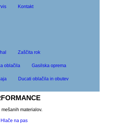
vis
Kontakt
ihal
Zaščita rok
a oblačila
Gasilska oprema
aja
Ducati oblačila in obutev
ERFORMANCE
z mešanih materialov.
,
Hlače na pas