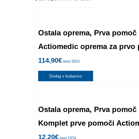
Ostala oprema
,
Prva pomoč
Actiomedic oprema za prvo 
114,90
€
brez DDV
Dodaj v košarico
Ostala oprema
,
Prva pomoč
Komplet prve pomoči Actiom
12,20
€
brez DDV