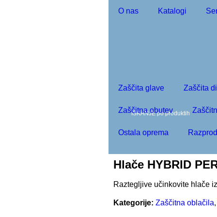
O nas
Katalogi
Ser
moj račun
0
Zaščita glave
Zaščita d
Zaščitna obutev
Zaščitn
Ostala oprema
Razprod
Hlače HYBRID P
Raztegljive učinkovite hlače i
Kategorije:
Zaščitna oblačila