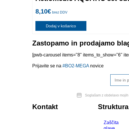
8,10
€
brez DDV
Dodaj v košarico
Zastopamo in prodajamo blag
[pwb-carousel items="8" items_to_show="6" item
Prijavite se na
#BO2-MEGA
novice
Soglašam z obdelavo mojih 
Kontakt
Struktura
BO2-MEGA d.o.o.
Zaščita
Ulica Mirka Vadnova 19
glave
4000 Kranj