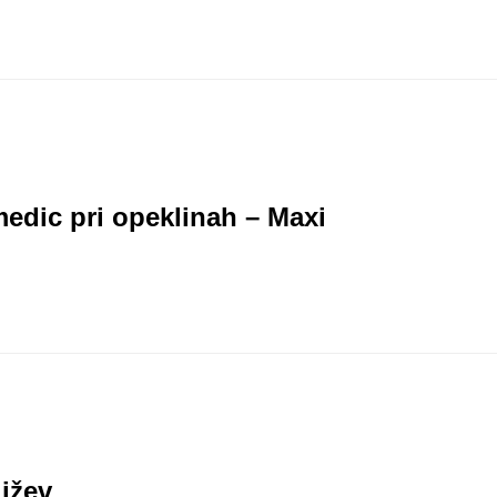
edic pri opeklinah – Maxi
ižev