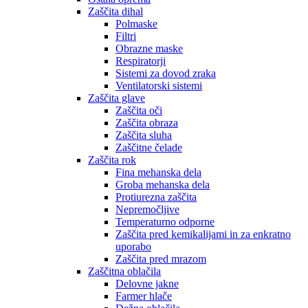
Zaščita dihal
Polmaske
Filtri
Obrazne maske
Respiratorji
Sistemi za dovod zraka
Ventilatorski sistemi
Zaščita glave
Zaščita oči
Zaščita obraza
Zaščita sluha
Zaščitne čelade
Zaščita rok
Fina mehanska dela
Groba mehanska dela
Protiurezna zaščita
Nepremočljive
Temperaturno odporne
Zaščita pred kemikalijami in za enkratno
uporabo
Zaščita pred mrazom
Zaščitna oblačila
Delovne jakne
Farmer hlače