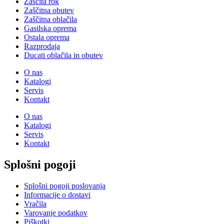
Zaščita rok
Zaščitna obutev
Zaščitna oblačila
Gasilska oprema
Ostala oprema
Razprodaja
Ducati oblačila in obutev
O nas
Katalogi
Servis
Kontakt
O nas
Katalogi
Servis
Kontakt
Splošni pogoji
Splošni pogoji poslovanja
Informacije o dostavi
Vračila
Varovanje podatkov
Piškotki