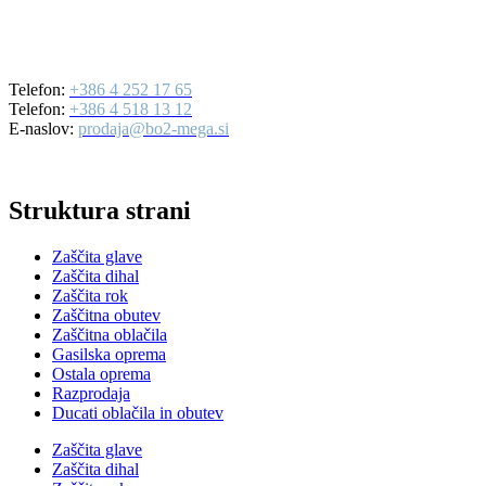
BO2-MEGA d.o.o.
Ulica Mirka Vadnova 19
4000 Kranj
Telefon:
+386 4 252 17 65
Telefon:
+386 4 518 13 12
E-naslov:
prodaja@bo2-mega.si
Struktura strani
Zaščita glave
Zaščita dihal
Zaščita rok
Zaščitna obutev
Zaščitna oblačila
Gasilska oprema
Ostala oprema
Razprodaja
Ducati oblačila in obutev
Zaščita glave
Zaščita dihal