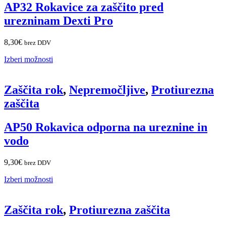
AP32 Rokavice za zaščito pred
urezninam Dexti Pro
8,30
€
brez DDV
Izberi možnosti
Zaščita rok
,
Nepremočljive
,
Protiurezna
zaščita
AP50 Rokavica odporna na ureznine in
vodo
9,30
€
brez DDV
Izberi možnosti
Zaščita rok
,
Protiurezna zaščita