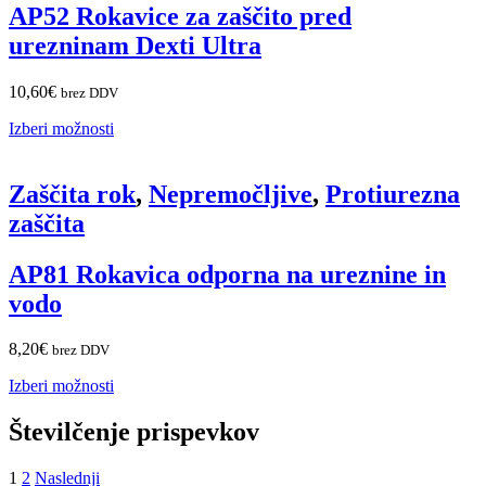
AP52 Rokavice za zaščito pred
urezninam Dexti Ultra
10,60
€
brez DDV
Izberi možnosti
Zaščita rok
,
Nepremočljive
,
Protiurezna
zaščita
AP81 Rokavica odporna na ureznine in
vodo
8,20
€
brez DDV
Izberi možnosti
Številčenje prispevkov
1
2
Naslednji