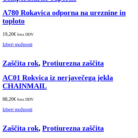
A780 Rokavica odporna na ureznine in
toploto
19,20
€
brez DDV
Izberi možnosti
Zaščita rok
,
Protiurezna zaščita
AC01 Rokvica iz nerjavečega jekla
CHAINMAIL
88,20
€
brez DDV
Izberi možnosti
Zaščita rok
,
Protiurezna zaščita