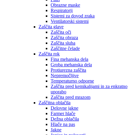
Obrazne maske
Respiratorji
Sistemi za dovod zraka
Ventilatorski sistemi
Zaščita glave
Zaščita oči
Zaščita obraza
Zaščita sluha
Zaščitne čelade
Zaščita rok
Fina mehanska dela
Groba mehanska dela
Protiurezna zaščita
Nepremočljive
Temperaturno odporne
Zaščita pred kemikalijami in za enkratno
uporabo
Zaščita pred mrazom
Zaščitna oblačila
Delovne jakne
Farmer hlače
Dežna oblačila
Hlače na pas
Jakne