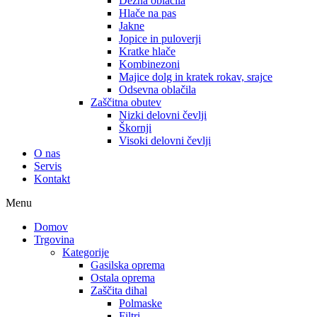
Dežna oblačila
Hlače na pas
Jakne
Jopice in puloverji
Kratke hlače
Kombinezoni
Majice dolg in kratek rokav, srajce
Odsevna oblačila
Zaščitna obutev
Nizki delovni čevlji
Škornji
Visoki delovni čevlji
O nas
Servis
Kontakt
Menu
Domov
Trgovina
Kategorije
Gasilska oprema
Ostala oprema
Zaščita dihal
Polmaske
Filtri