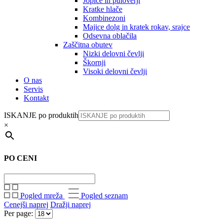
Jopice in puloverji
Kratke hlače
Kombinezoni
Majice dolg in kratek rokav, srajce
Odsevna oblačila
Zaščitna obutev
Nizki delovni čevlji
Škornji
Visoki delovni čevlji
O nas
Servis
Kontakt
ISKANJE po produktih
×
PO CENI
Pogled mreža
Pogled seznam
Cenejši naprej
Dražji naprej
Per page: