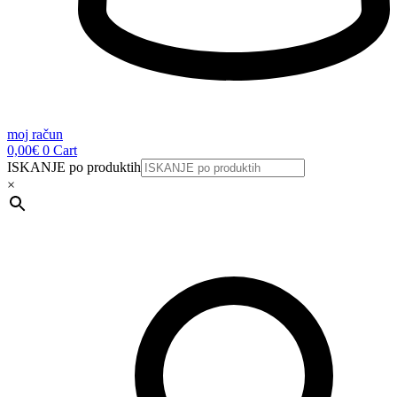
moj račun
0,00
€
0
Cart
ISKANJE po produktih
×