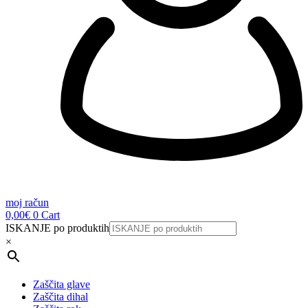
moj račun
0,00
€
0
Cart
ISKANJE po produktih
×
Zaščita glave
Zaščita dihal