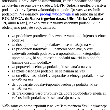
odklonim. Upravljalec posameznikom, katerih podatke obdeluje
zagotavlja vse pravice v skladu z GDPR (Splošna uredba o varstvu
podatkov) ter veljavno zakonodajo na področju varstva osebnih
podatkom. Na e-naslov
prodaja@bo2-mega.si
ali pisno na naslov
BO2-MEGA, dužba za trgovino d.o.o., Ulica Mirka Vadnova
19, 4000 Kranj
, lahko v zvezi z vašimi osebnimi podatki, ki jih
obdelujemo pošljete svojo zahtevo:
za pridobitev potrditve ali v zvezi z vami obdelujemo osebne
podatke
za dostop do osebnih podatkov, ki se nanašajo na vas
za pridobitev informacij: O namenu obdelave, o vrsti
zadevnih osebnih podatkov, o uporabnikih in kategorijah
uporabnikov, ki so jim osebni podatki razkriti in o obdobju
hrambe osebnih podatkov
za popravek osebnega podatka, ki se nanaša na vas
za izbris osebnega podatka, ki se nanaša na vas
za omejitev naše obdelave/uporabe osebnega podatka, ki se
nanaša na vas
da ugovarjate obdelavi/uporabi osebnega podatka, ki se
nanaša na vas
da preklicujete vašo privolitev za uporabo/obdelavo enega ali
več osebnih podatkov, ki se nanašajo na vas
Vašo zahtevo bomo izpolnili v najkrajšem možnem času, najkasneje