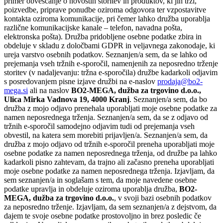
primer obveščanje o novostih storitev in produktov, ki jih trži,
poizvedbe, priprave ponudbe oziroma odgovora ter vzpostavitve
kontakta oziroma komunikacije, pri čemer lahko družba uporablja
različne komunikacijske kanale – telefon, navadna pošta,
elektronska pošta). Družba pridobljene osebne podatke zbira in
obdeluje v skladu z določbami GDPR in veljavnega zakonodaje, ki
ureja varstvo osebnih podatkov. Seznanjen/a sem, da se lahko od
prejemanja vseh tržnih e-sporočil, namenjenih za neposredno trženje
storitev (v nadaljevanju: tržna e-sporočila) družbe kadarkoli odjavim
s posredovanjem pisne izjave družbi na e-naslov
prodaja@bo2-
mega.si
ali na naslov
BO2-MEGA, dužba za trgovino d.o.o.,
Ulica Mirka Vadnova 19, 4000 Kranj
. Seznanjen/a sem, da bo
družba z mojo odjavo prenehala uporabljati moje osebne podatke za
namen neposrednega trženja. Seznanjen/a sem, da se z odjavo od
tržnih e-sporočil samodejno odjavim tudi od prejemanja vseh
obvestil, na katera sem morebiti prijavljen/a. Seznanjen/a sem, da
družba z mojo odjavo od tržnih e-sporočil preneha uporabljati moje
osebne podatke za namen neposrednega trženja, od družbe pa lahko
kadarkoli pisno zahtevam, da trajno ali začasno preneha uporabljati
moje osebne podatke za namen neposrednega trženja. Izjavljam, da
sem seznanjen/a in soglašam s tem, da moje navedene osebne
podatke upravlja in obdeluje oziroma uporablja družba,
BO2-
MEGA, dužba za trgovino d.o.o.
, v svoji bazi osebnih podatkov
za neposredno trženje. Izjavljam, da sem seznanjen/a z dejstvom, da
dajem te svoje osebne podatke prostovoljno in brez posledic če