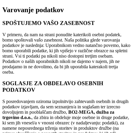
Varovanje podatkov
SPOŠTUJEMO VAŠO ZASEBNOST
V primeru, da nam na strani ponudite katerikoli osebni podatek,
bomo spoštovali vašo zasebnost. Naša politika glede varovanja
podatkov je naslednja: Uporabnikom vedno natančno povemo, kako
bomo uporabili podatke, ki jih vpišejo v različne obrazce na spletni
strani. Vsi ti podatki pa nikoli niso dostopni tretjim osebam.
Podatkov o naših uporabnikih nikoli ne dajemo v najem, jih ne
prodajamo in ne dovolimo, da bi jih uporabila katerakoli tretja
oseba.
SOGLASJE ZA OBDELAVO OSEBNIH
PODATKOV
S posredovanjem oziroma izpolnitvijo zahtevanih osebnih in drugih
podatkov izjavljam, da sem seznanjen/a in soglašam ter izrecno
dovoljujem in pooblaščam družbo,
BO2-MEGA, dužba za
trgovino d.o.o.
, da zbira in obdeluje moje osebne in druge podatke,
ki sem jih vnesel/a v vnosni obrazec (v nadaljevanju: podatki), za
namene neposrednega trženja storitev in produktov družbe (na