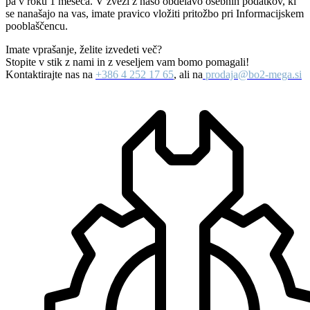
pa v roku 1 meseca. V zvezi z našo obdelavo osebnih podatkov, ki
se nanašajo na vas, imate pravico vložiti pritožbo pri Informacijskem
pooblaščencu.
Imate vprašanje, želite izvedeti več?
Stopite v stik z nami in z veseljem vam bomo pomagali!
Kontaktirajte nas na
+386 4 252 17 65
, ali na
prodaja@bo2-mega.si