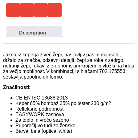
Description
Jakna iz keperja z več žepi, nastavljiv pas in manšete,
držalo za značke, odsevni detajli, žepi za roke z zadrgo,
notranji žepi, rokavi z ergonomskim krojem in vložki na hrbtu
za večjo mobilnost. V kombinaciji s hlačami 702.175553
sestavlja popolno uniformo.
Značilnosti:
CE EN ISO 13688 2013
Keper 65% bombaž 35% poliester 230 g/m2
Refleksne podrobnosti
EASYWORK zasnova
Za toplo in vročo sezono
Priporočljivo tudi za ženske
Barva: bela (optical white)