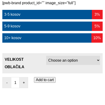
[pwb-brand product_id="" image_size="full"]
3-5 kosov
3%
5-9 kosov
5%
10+ kosov
10%
VELIKOST
OBLAČILA
Add to cart
-
+