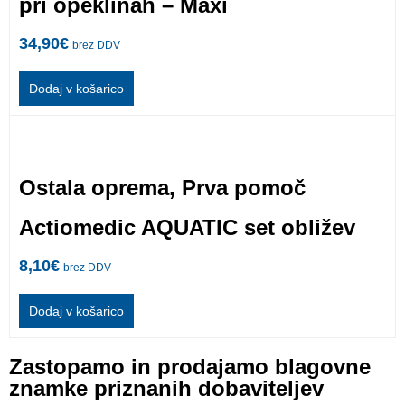
pri opeklinah – Maxi
34,90
€
brez DDV
Dodaj v košarico
Ostala oprema
,
Prva pomoč
Actiomedic AQUATIC set obližev
8,10
€
brez DDV
Dodaj v košarico
Zastopamo in prodajamo blagovne
znamke priznanih dobaviteljev