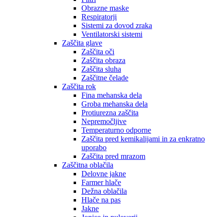
Obrazne maske
Respiratorji
Sistemi za dovod zraka
Ventilatorski sistemi
Zaščita glave
Zaščita oči
Zaščita obraza
Zaščita sluha
Zaščitne čelade
Zaščita rok
Fina mehanska dela
Groba mehanska dela
Protiurezna zaščita
Nepremočljive
Temperaturno odporne
Zaščita pred kemikalijami in za enkratno
uporabo
Zaščita pred mrazom
Zaščitna oblačila
Delovne jakne
Farmer hlače
Dežna oblačila
Hlače na pas
Jakne