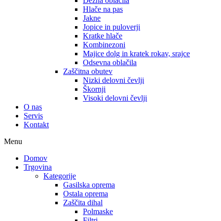
Dežna oblačila
Hlače na pas
Jakne
Jopice in puloverji
Kratke hlače
Kombinezoni
Majice dolg in kratek rokav, srajce
Odsevna oblačila
Zaščitna obutev
Nizki delovni čevlji
Škornji
Visoki delovni čevlji
O nas
Servis
Kontakt
Menu
Domov
Trgovina
Kategorije
Gasilska oprema
Ostala oprema
Zaščita dihal
Polmaske
Filtri