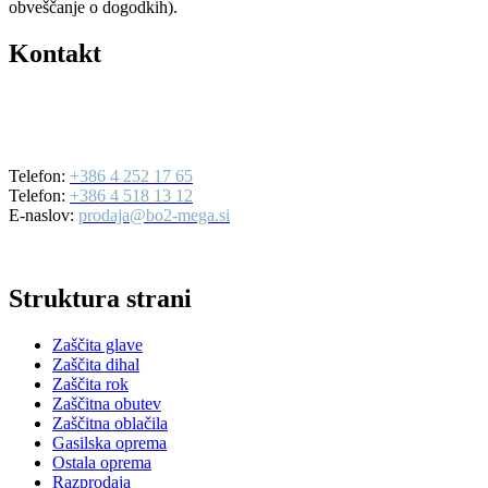
obveščanje o dogodkih).
Kontakt
BO2-MEGA d.o.o.
Ulica Mirka Vadnova 19
4000 Kranj
Telefon:
+386 4 252 17 65
Telefon:
+386 4 518 13 12
E-naslov:
prodaja@bo2-mega.si
Struktura strani
Zaščita glave
Zaščita dihal
Zaščita rok
Zaščitna obutev
Zaščitna oblačila
Gasilska oprema
Ostala oprema
Razprodaja