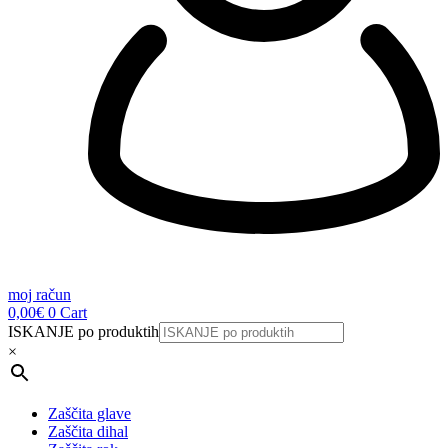
moj račun
0,00
€
0
Cart
ISKANJE po produktih
×
Zaščita glave
Zaščita dihal