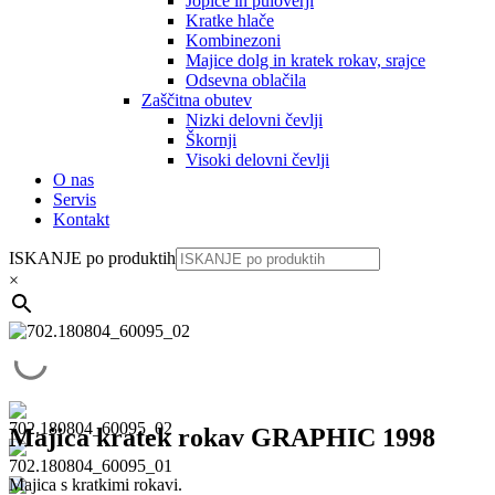
Jopice in puloverji
Kratke hlače
Kombinezoni
Majice dolg in kratek rokav, srajce
Odsevna oblačila
Zaščitna obutev
Nizki delovni čevlji
Škornji
Visoki delovni čevlji
O nas
Servis
Kontakt
ISKANJE po produktih
×
Majica kratek rokav GRAPHIC 1998
Majica s kratkimi rokavi.