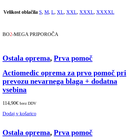
Velikost oblačila
S
,
M
,
L
,
XL
,
XXL
,
XXXL
,
XXXXL
BO
2
-MEGA PRIPOROČA
Ostala oprema
,
Prva pomoč
Actiomedic oprema za prvo pomoč pri
prevozu nevarnega blaga + dodatna
vsebina
114,90
€
brez DDV
Dodaj v košarico
Ostala oprema
,
Prva pomoč