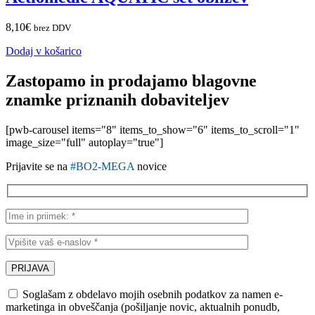
8,10
€
brez DDV
Dodaj v košarico
Zastopamo in prodajamo blagovne
znamke priznanih dobaviteljev
[pwb-carousel items="8" items_to_show="6" items_to_scroll="1"
image_size="full" autoplay="true"]
Prijavite se na
#BO2-MEGA
novice
Soglašam z obdelavo mojih osebnih podatkov za namen e-
marketinga in obveščanja (pošiljanje novic, aktualnih ponudb,