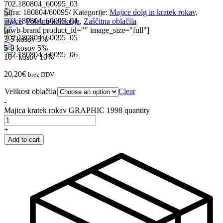
Šifra:
180804/60095/
Kategorije:
Majice dolg in kratek rokav,
srajce
,
Poletna kolekcija
,
Zaščitna oblačila
[pwb-brand product_id="" image_size="full"]
3-5 kosov
3%
5-9 kosov
5%
10+ kosov
10%
20,20
€
brez DDV
Velikost oblačila
Clear
-
Majica kratek rokav GRAPHIC 1998 quantity
+
Add to cart