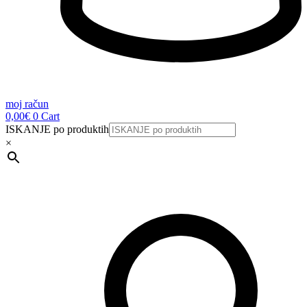
moj račun
0,00
€
0
Cart
ISKANJE po produktih
×