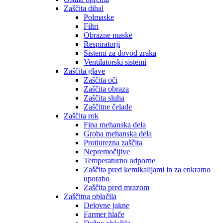
Zaščita dihal
Polmaske
Filtri
Obrazne maske
Respiratorji
Sistemi za dovod zraka
Ventilatorski sistemi
Zaščita glave
Zaščita oči
Zaščita obraza
Zaščita sluha
Zaščitne čelade
Zaščita rok
Fina mehanska dela
Groba mehanska dela
Protiurezna zaščita
Nepremočljive
Temperaturno odporne
Zaščita pred kemikalijami in za enkratno
uporabo
Zaščita pred mrazom
Zaščitna oblačila
Delovne jakne
Farmer hlače