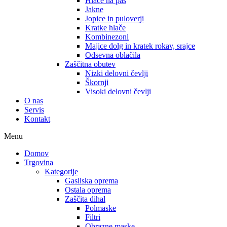
Hlače na pas
Jakne
Jopice in puloverji
Kratke hlače
Kombinezoni
Majice dolg in kratek rokav, srajce
Odsevna oblačila
Zaščitna obutev
Nizki delovni čevlji
Škornji
Visoki delovni čevlji
O nas
Servis
Kontakt
Menu
Domov
Trgovina
Kategorije
Gasilska oprema
Ostala oprema
Zaščita dihal
Polmaske
Filtri
Obrazne maske