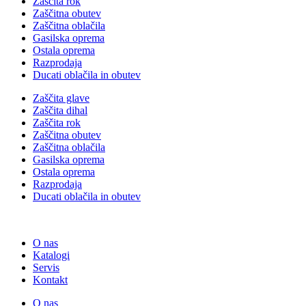
Zaščita rok
Zaščitna obutev
Zaščitna oblačila
Gasilska oprema
Ostala oprema
Razprodaja
Ducati oblačila in obutev
Zaščita glave
Zaščita dihal
Zaščita rok
Zaščitna obutev
Zaščitna oblačila
Gasilska oprema
Ostala oprema
Razprodaja
Ducati oblačila in obutev
O nas
Katalogi
Servis
Kontakt
O nas