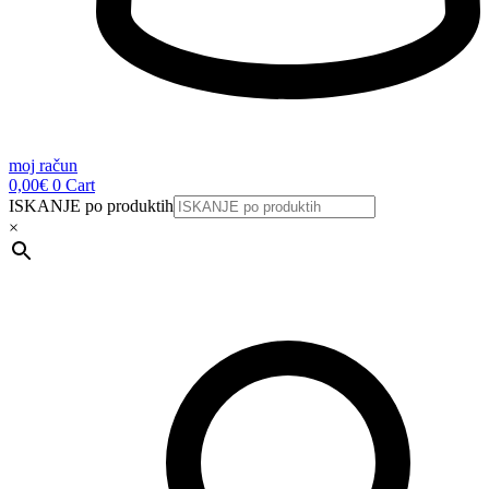
moj račun
0,00
€
0
Cart
ISKANJE po produktih
×