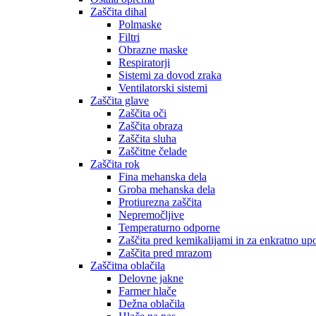
Zaščita dihal
Polmaske
Filtri
Obrazne maske
Respiratorji
Sistemi za dovod zraka
Ventilatorski sistemi
Zaščita glave
Zaščita oči
Zaščita obraza
Zaščita sluha
Zaščitne čelade
Zaščita rok
Fina mehanska dela
Groba mehanska dela
Protiurezna zaščita
Nepremočljive
Temperaturno odporne
Zaščita pred kemikalijami in za enkratno up
Zaščita pred mrazom
Zaščitna oblačila
Delovne jakne
Farmer hlače
Dežna oblačila