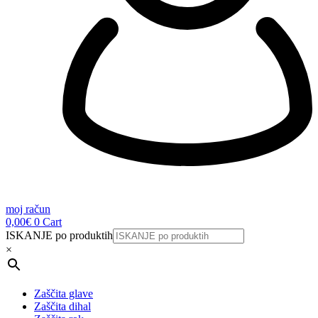
moj račun
0,00
€
0
Cart
ISKANJE po produktih
×
Zaščita glave
Zaščita dihal