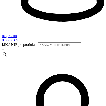
moj račun
0,00
€
0
Cart
ISKANJE po produktih
×