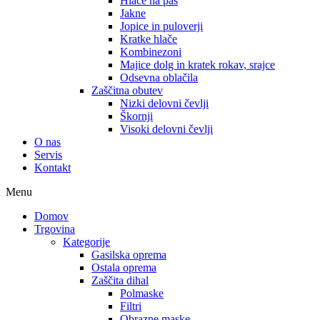
Hlače na pas
Jakne
Jopice in puloverji
Kratke hlače
Kombinezoni
Majice dolg in kratek rokav, srajce
Odsevna oblačila
Zaščitna obutev
Nizki delovni čevlji
Škornji
Visoki delovni čevlji
O nas
Servis
Kontakt
Menu
Domov
Trgovina
Kategorije
Gasilska oprema
Ostala oprema
Zaščita dihal
Polmaske
Filtri
Obrazne maske