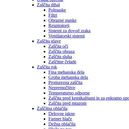
Zaščita dihal
Polmaske
Filtri
Obrazne maske
Respiratorji
Sistemi za dovod zraka
Ventilatorski sistemi
Zaščita glave
Zaščita oči
Zaščita obraza
Zaščita sluha
Zaščitne čelade
Zaščita rok
Fina mehanska dela
Groba mehanska dela
Protiurezna zaščita
Nepremočljive
Temperaturno odporne
Zaščita pred kemikalijami in za enkratno up
Zaščita pred mrazom
Zaščitna oblačila
Delovne jakne
Farmer hlače
Dežna oblačila