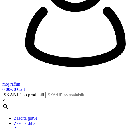
moj račun
0,00
€
0
Cart
ISKANJE po produktih
×
Zaščita glave
Zaščita dihal