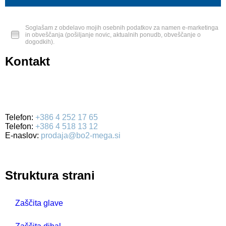
Soglašam z obdelavo mojih osebnih podatkov za namen e-marketinga
in obveščanja (pošiljanje novic, aktualnih ponudb, obveščanje o
dogodkih).
Kontakt
BO2-MEGA d.o.o.
Ulica Mirka Vadnova 19
4000 Kranj
Telefon:
+386 4 252 17 65
Telefon:
+386 4 518 13 12
E-naslov:
prodaja@bo2-mega.si
Struktura strani
Zaščita glave