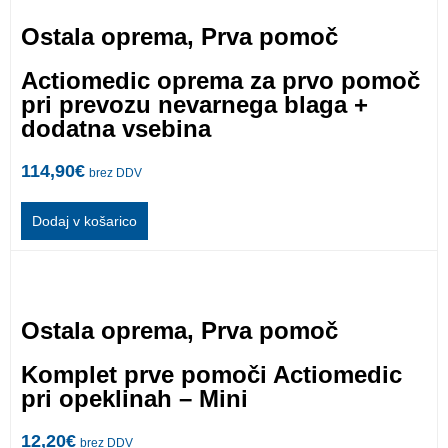
Ostala oprema
,
Prva pomoč
Actiomedic oprema za prvo pomoč
pri prevozu nevarnega blaga +
dodatna vsebina
114,90
€
brez DDV
Dodaj v košarico
Ostala oprema
,
Prva pomoč
Komplet prve pomoči Actiomedic
pri opeklinah – Mini
12,20
€
brez DDV