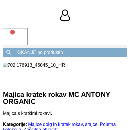
0
Majica kratek rokav MC ANTONY
ORGANIC
Majica s kratkimi rokavi.
Kategorije:
Majice dolg in kratek rokav, srajce
,
Poletna
kolekcija
,
Zaščitna oblačila