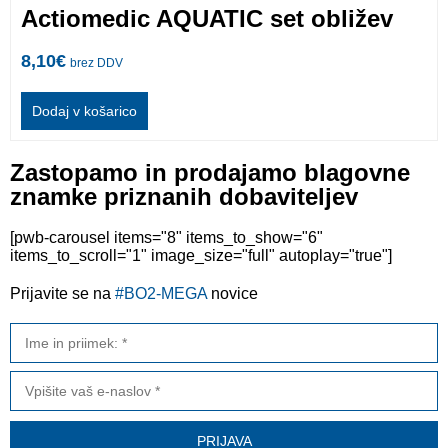
Actiomedic AQUATIC set obližev
8,10
€
brez DDV
Dodaj v košarico
Zastopamo in prodajamo blagovne
znamke priznanih dobaviteljev
[pwb-carousel items="8" items_to_show="6"
items_to_scroll="1" image_size="full" autoplay="true"]
Prijavite se na
#BO2-MEGA
novice