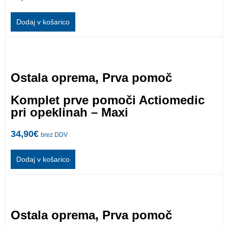
Dodaj v košarico
Ostala oprema
,
Prva pomoč
Komplet prve pomoči Actiomedic
pri opeklinah – Maxi
34,90
€
brez DDV
Dodaj v košarico
Ostala oprema
,
Prva pomoč