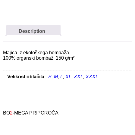
Description
Majica iz ekološkega bombaža.
100% organski bombaž, 150 g/m²
Velikost oblačila
S
,
M
,
L
,
XL
,
XXL
,
XXXL
BO
2
-MEGA PRIPOROČA