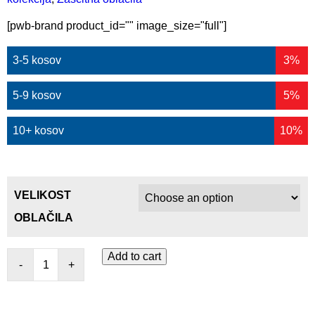
[pwb-brand product_id="" image_size="full"]
3-5 kosov
3%
5-9 kosov
5%
10+ kosov
10%
VELIKOST
OBLAČILA
Add to cart
-
+