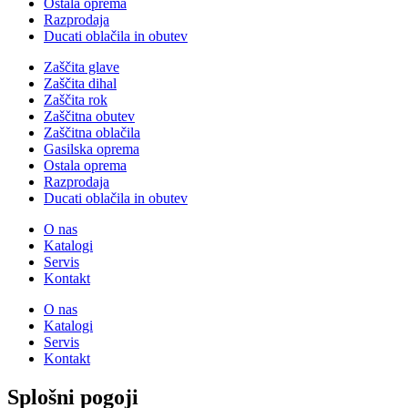
Ostala oprema
Razprodaja
Ducati oblačila in obutev
Zaščita glave
Zaščita dihal
Zaščita rok
Zaščitna obutev
Zaščitna oblačila
Gasilska oprema
Ostala oprema
Razprodaja
Ducati oblačila in obutev
O nas
Katalogi
Servis
Kontakt
O nas
Katalogi
Servis
Kontakt
Splošni pogoji