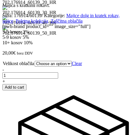
Majica s kratkimi rokavi.
Šifra:
176914/60139/
Kategorije:
Majice dolg in kratek rokav,
srajce
,
Poletna kolekcija
,
Zaščitna oblačila
[pwb-brand product_id="" image_size="full"]
3-5 kosov
3%
5-9 kosov
5%
10+ kosov
10%
20,00
€
brez DDV
Velikost oblačila
Clear
-
Majica
kratek
+
rokav
Add to cart
GRAPHIC
ORGANIC
quantity