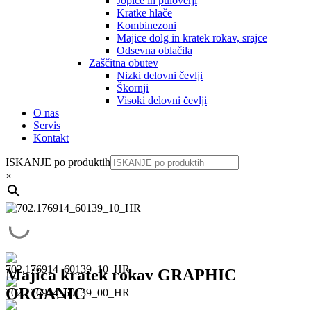
Jopice in puloverji
Kratke hlače
Kombinezoni
Majice dolg in kratek rokav, srajce
Odsevna oblačila
Zaščitna obutev
Nizki delovni čevlji
Škornji
Visoki delovni čevlji
O nas
Servis
Kontakt
ISKANJE po produktih
×
Majica kratek rokav GRAPHIC
ORGANIC