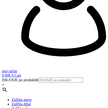
moj račun
0,00
€
0
Cart
ISKANJE po produktih
×
Zaščita glave
Zaščita dihal