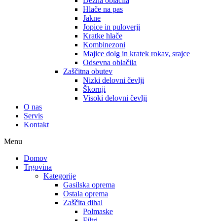
Dežna oblačila
Hlače na pas
Jakne
Jopice in puloverji
Kratke hlače
Kombinezoni
Majice dolg in kratek rokav, srajce
Odsevna oblačila
Zaščitna obutev
Nizki delovni čevlji
Škornji
Visoki delovni čevlji
O nas
Servis
Kontakt
Menu
Domov
Trgovina
Kategorije
Gasilska oprema
Ostala oprema
Zaščita dihal
Polmaske
Filtri