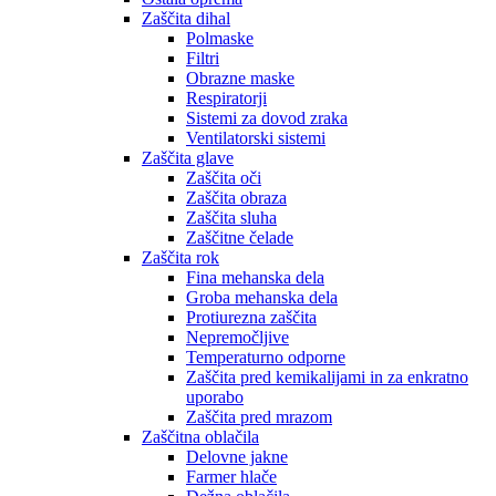
Zaščita dihal
Polmaske
Filtri
Obrazne maske
Respiratorji
Sistemi za dovod zraka
Ventilatorski sistemi
Zaščita glave
Zaščita oči
Zaščita obraza
Zaščita sluha
Zaščitne čelade
Zaščita rok
Fina mehanska dela
Groba mehanska dela
Protiurezna zaščita
Nepremočljive
Temperaturno odporne
Zaščita pred kemikalijami in za enkratno
uporabo
Zaščita pred mrazom
Zaščitna oblačila
Delovne jakne
Farmer hlače