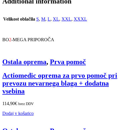
Additional information
Velikost oblačila
S
,
M
,
L
,
XL
,
XXL
,
XXXL
BO
2
-MEGA PRIPOROČA
Ostala oprema
,
Prva pomoč
Actiomedic oprema za prvo pomoč pri
prevozu nevarnega blaga + dodatna
vsebina
114,90
€
brez DDV
Dodaj v košarico