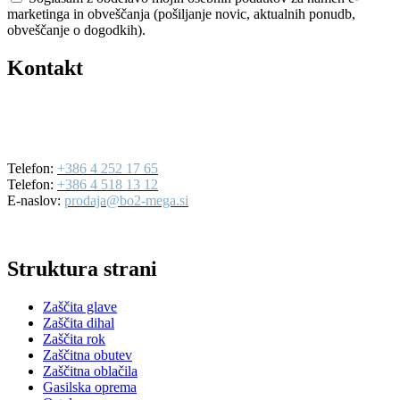
marketinga in obveščanja (pošiljanje novic, aktualnih ponudb,
obveščanje o dogodkih).
Kontakt
BO2-MEGA d.o.o.
Ulica Mirka Vadnova 19
4000 Kranj
Telefon:
+386 4 252 17 65
Telefon:
+386 4 518 13 12
E-naslov:
prodaja@bo2-mega.si
Struktura strani
Zaščita glave
Zaščita dihal
Zaščita rok
Zaščitna obutev
Zaščitna oblačila
Gasilska oprema