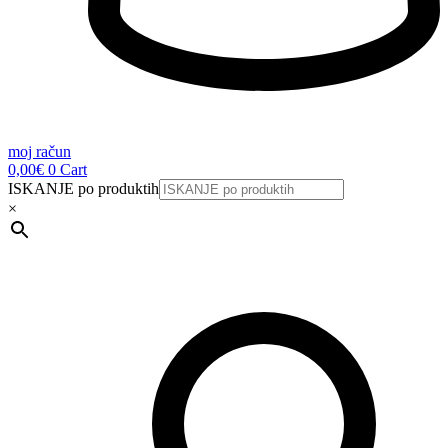
moj račun
0,00
€
0
Cart
ISKANJE po produktih
×