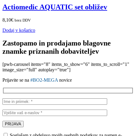
Actiomedic AQUATIC set obližev
8,10
€
brez DDV
Dodaj v košarico
Zastopamo in prodajamo blagovne
znamke priznanih dobaviteljev
[pwb-carousel items="8" items_to_show="6" items_to_scroll="1"
image_size="full" autoplay="true"]
Prijavite se na
#BO2-MEGA
novice
Soglašam z obdelavo mojih osebnih podatkov za namen e-