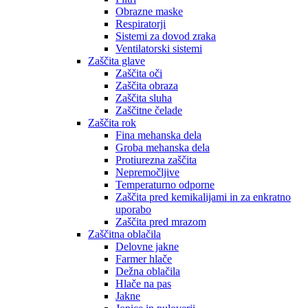
Obrazne maske
Respiratorji
Sistemi za dovod zraka
Ventilatorski sistemi
Zaščita glave
Zaščita oči
Zaščita obraza
Zaščita sluha
Zaščitne čelade
Zaščita rok
Fina mehanska dela
Groba mehanska dela
Protiurezna zaščita
Nepremočljive
Temperaturno odporne
Zaščita pred kemikalijami in za enkratno
uporabo
Zaščita pred mrazom
Zaščitna oblačila
Delovne jakne
Farmer hlače
Dežna oblačila
Hlače na pas
Jakne