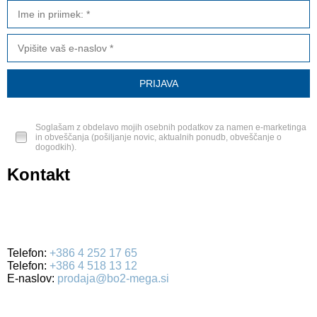
Soglašam z obdelavo mojih osebnih podatkov za namen e-marketinga
in obveščanja (pošiljanje novic, aktualnih ponudb, obveščanje o
dogodkih).
Kontakt
BO2-MEGA d.o.o.
Ulica Mirka Vadnova 19
4000 Kranj
Telefon:
+386 4 252 17 65
Telefon:
+386 4 518 13 12
E-naslov:
prodaja@bo2-mega.si