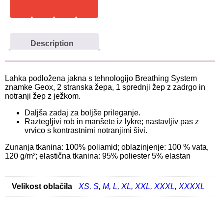
Description
Lahka podložena jakna s tehnologijo Breathing System
znamke Geox, 2 stranska žepa, 1 sprednji žep z zadrgo in
notranji žep z ježkom.
Daljša zadaj za boljše prileganje.
Raztegljivi rob in manšete iz lykre; nastavljiv pas z
vrvico s kontrastnimi notranjimi šivi.
Zunanja tkanina: 100% poliamid; oblazinjenje: 100 % vata,
120 g/m²; elastična tkanina: 95% poliester 5% elastan
Velikost oblačila
XS
,
S
,
M
,
L
,
XL
,
XXL
,
XXXL
,
XXXXL