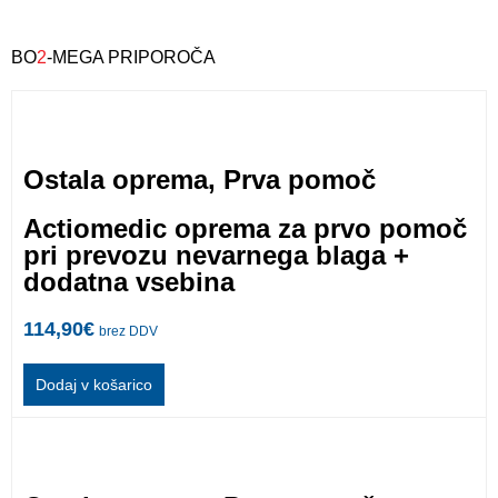
BO
2
-MEGA PRIPOROČA
Ostala oprema
,
Prva pomoč
Actiomedic oprema za prvo pomoč
pri prevozu nevarnega blaga +
dodatna vsebina
114,90
€
brez DDV
Dodaj v košarico