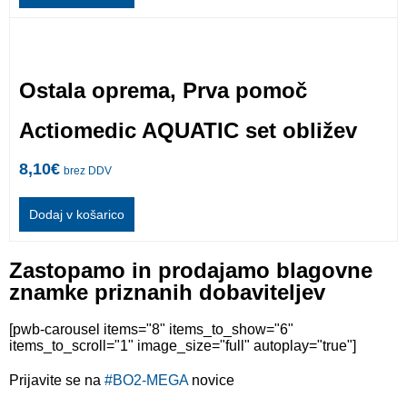
Ostala oprema
,
Prva pomoč
Actiomedic AQUATIC set obližev
8,10
€
brez DDV
Dodaj v košarico
Zastopamo in prodajamo blagovne
znamke priznanih dobaviteljev
[pwb-carousel items="8" items_to_show="6"
items_to_scroll="1" image_size="full" autoplay="true"]
Prijavite se na
#BO2-MEGA
novice