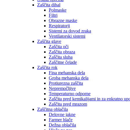
Zaščita dihal
Polmaske
Filtri
Obrazne maske
Respiratorji
Sistemi za dovod zraka
Ventilatorski sistemi
Zaščita glave
Zaščita oči
Zaščita obraza
Zaščita sluha
Zaščitne čelade
Zaščita rok
Fina mehanska dela
Groba mehanska dela
Protiurezna zaščita
Nepremočljive
Temperaturno odporne
Zaščita pred kemikalijami in za enkratno up
Zaščita pred mrazom
Zaščitna oblačila
Delovne jakne
Farmer hlače
Dežna oblačila