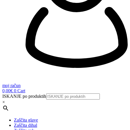
moj račun
0,00
€
0
Cart
ISKANJE po produktih
×
Zaščita glave
Zaščita dihal