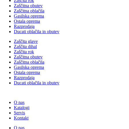
Zaščita rok
Zaščitna obutev
Zaščitna oblačila
Gasilska oprema
Ostala oprema
Razprodaja
Ducati oblačila in obutev
Zaščita glave
Zaščita dihal
Zaščita rok
Zaščitna obutev
Zaščitna oblačila
Gasilska oprema
Ostala oprema
Razprodaja
Ducati oblačila in obutev
O nas
Katalogi
Servis
Kontakt
O nas