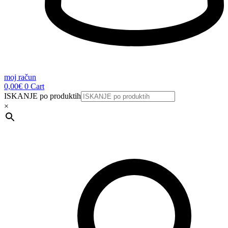
moj račun
0,00
€
0
Cart
ISKANJE po produktih
×