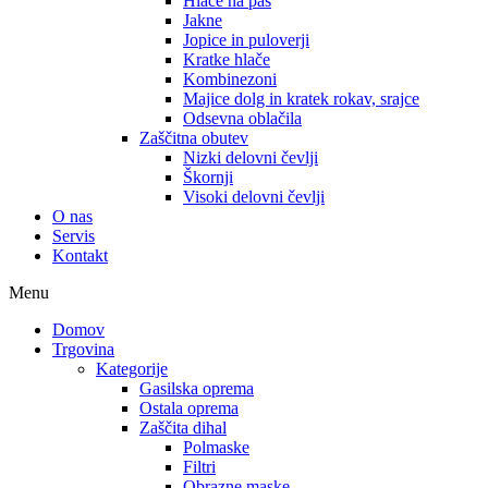
Hlače na pas
Jakne
Jopice in puloverji
Kratke hlače
Kombinezoni
Majice dolg in kratek rokav, srajce
Odsevna oblačila
Zaščitna obutev
Nizki delovni čevlji
Škornji
Visoki delovni čevlji
O nas
Servis
Kontakt
Menu
Domov
Trgovina
Kategorije
Gasilska oprema
Ostala oprema
Zaščita dihal
Polmaske
Filtri
Obrazne maske