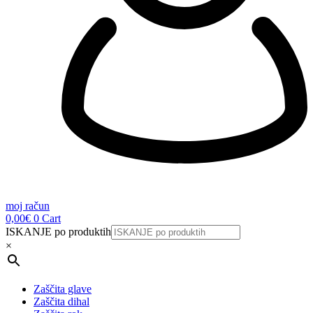
moj račun
0,00
€
0
Cart
ISKANJE po produktih
×
Zaščita glave
Zaščita dihal