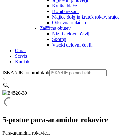
Jopice in puloverji
Kratke hlače
Kombinezoni
Majice dolg in kratek rokav, srajce
Odsevna oblačila
Zaščitna obutev
Nizki delovni čevlji
Škornji
Visoki delovni čevlji
O nas
Servis
Kontakt
ISKANJE po produktih
×
5-prstne para-aramidne rokavice
Para-aramidna rokavica.