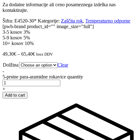
Za dodatne informacije ali ceno posameznega izdelka nas
kontaktirajte.
Šifra:
E4520-30*
Kategorije:
Zaščita rok
,
Temperaturno odporne
[pwb-brand product_id="" image_size="full"]
3-5 kosov
3%
5-9 kosov
5%
10+ kosov
10%
49,30
€
–
65,40
€
brez DDV
Dolžina
Clear
-
5-prstne para-aramidne rokavice quantity
+
Add to cart