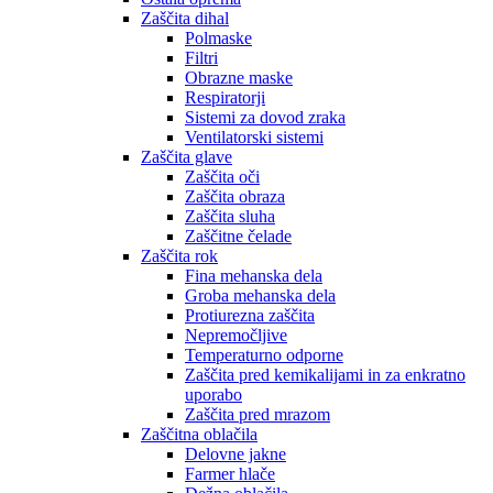
Zaščita dihal
Polmaske
Filtri
Obrazne maske
Respiratorji
Sistemi za dovod zraka
Ventilatorski sistemi
Zaščita glave
Zaščita oči
Zaščita obraza
Zaščita sluha
Zaščitne čelade
Zaščita rok
Fina mehanska dela
Groba mehanska dela
Protiurezna zaščita
Nepremočljive
Temperaturno odporne
Zaščita pred kemikalijami in za enkratno
uporabo
Zaščita pred mrazom
Zaščitna oblačila
Delovne jakne
Farmer hlače