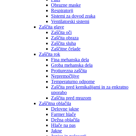
Obrazne maske
Respiratorji
Sistemi za dovod zraka
Ventilatorski sistemi
Zaščita glave
Zaščita oči
Zaščita obraza
Zaščita sluha
Zaščitne čelade
Zaščita rok
Fina mehanska dela
Groba mehanska dela
Protiurezna zaščita
Nepremočljive
Temperaturno odporne
Zaščita pred kemikalijami in za enkratno
uporabo
Zaščita pred mrazom
Zaščitna oblačila
Delovne jakne
Farmer hlače
Dežna oblačila
Hlače na pas
Jakne