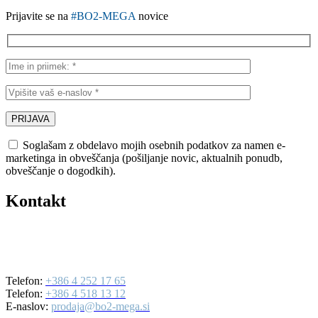
Prijavite se na
#BO2-MEGA
novice
Soglašam z obdelavo mojih osebnih podatkov za namen e-
marketinga in obveščanja (pošiljanje novic, aktualnih ponudb,
obveščanje o dogodkih).
Kontakt
BO2-MEGA d.o.o.
Ulica Mirka Vadnova 19
4000 Kranj
Telefon:
+386 4 252 17 65
Telefon:
+386 4 518 13 12
E-naslov:
prodaja@bo2-mega.si