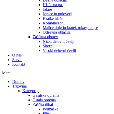
Dežna oblačila
Hlače na pas
Jakne
Jopice in puloverji
Kratke hlače
Kombinezoni
Majice dolg in kratek rokav, srajce
Odsevna oblačila
Zaščitna obutev
Nizki delovni čevlji
Škornji
Visoki delovni čevlji
O nas
Servis
Kontakt
Menu
Domov
Trgovina
Kategorije
Gasilska oprema
Ostala oprema
Zaščita dihal
Polmaske
Filtri