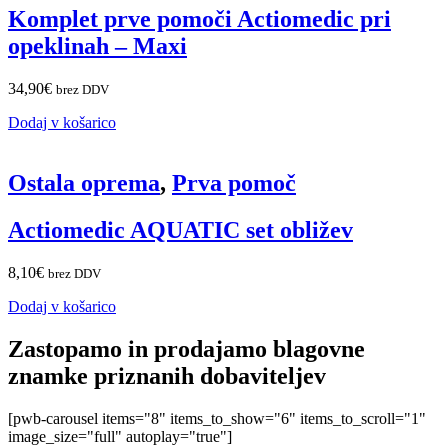
Komplet prve pomoči Actiomedic pri
opeklinah – Maxi
34,90
€
brez DDV
Dodaj v košarico
Ostala oprema
,
Prva pomoč
Actiomedic AQUATIC set obližev
8,10
€
brez DDV
Dodaj v košarico
Zastopamo in prodajamo blagovne
znamke priznanih dobaviteljev
[pwb-carousel items="8" items_to_show="6" items_to_scroll="1"
image_size="full" autoplay="true"]