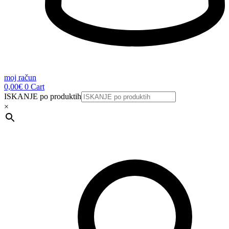
moj račun
0,00
€
0
Cart
ISKANJE po produktih
×