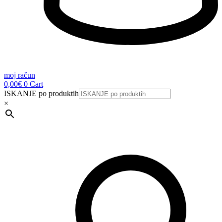
moj račun
0,00
€
0
Cart
ISKANJE po produktih
×