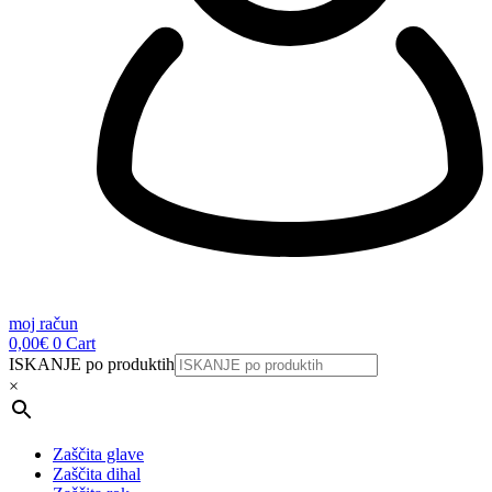
moj račun
0,00
€
0
Cart
ISKANJE po produktih
×
Zaščita glave
Zaščita dihal