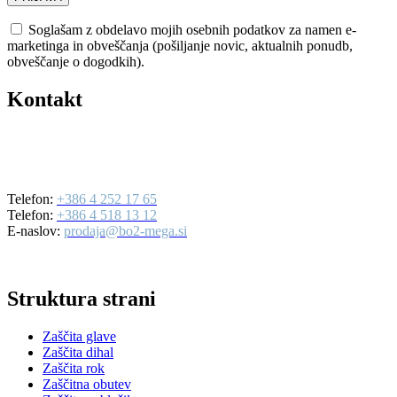
Soglašam z obdelavo mojih osebnih podatkov za namen e-
marketinga in obveščanja (pošiljanje novic, aktualnih ponudb,
obveščanje o dogodkih).
Kontakt
BO2-MEGA d.o.o.
Ulica Mirka Vadnova 19
4000 Kranj
Telefon:
+386 4 252 17 65
Telefon:
+386 4 518 13 12
E-naslov:
prodaja@bo2-mega.si
Struktura strani
Zaščita glave
Zaščita dihal
Zaščita rok
Zaščitna obutev