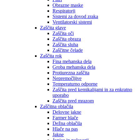
Obrazne maske
Respiratorji
Sistemi za dovod zraka
Ventilatorski sistemi
Zaščita glave
Zaščita oči
Zaščita obraza
Zaščita sluha
Zaščitne čelade
Zaščita rok
Fina mehanska dela
Groba mehanska dela
Protiurezna zaščita
Nepremočljive
Temperaturno odporne
Zaščita pred kemikalijami in za enkratno
uporabo
Zaščita pred mrazom
Zaščitna oblačila
Delovne jakne
Farmer hlače
Dežna oblačila
Hlače na pas
Jakne