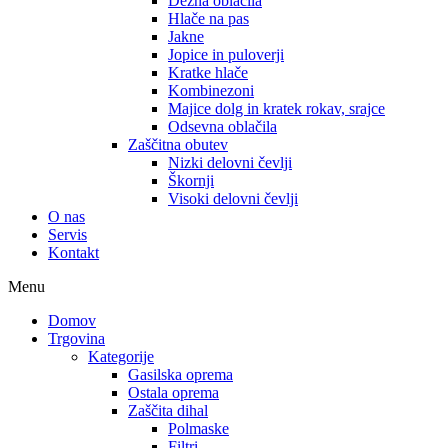
Dežna oblačila
Hlače na pas
Jakne
Jopice in puloverji
Kratke hlače
Kombinezoni
Majice dolg in kratek rokav, srajce
Odsevna oblačila
Zaščitna obutev
Nizki delovni čevlji
Škornji
Visoki delovni čevlji
O nas
Servis
Kontakt
Menu
Domov
Trgovina
Kategorije
Gasilska oprema
Ostala oprema
Zaščita dihal
Polmaske
Filtri