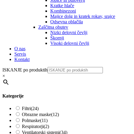
Jopice in puloverji
Kratke hlače
Kombinezoni
Majice dolg in kratek rokav, srajce
Odsevna oblačila
Zaščitna obutev
Nizki delovni čevlji
Škornji
Visoki delovni čevlji
O nas
Servis
Kontakt
ISKANJE po produktih
×
Kategorije
Filtri
(24)
Obrazne maske
(12)
Polmaske
(11)
Respiratorji
(2)
Ventilatorski sistemi
(34)