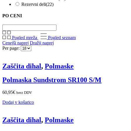
Rezervni deli
(22)
PO CENI
Pogled mreža
Pogled seznam
Cenejši naprej
Dražji naprej
Per page:
Zaščita dihal
,
Polmaske
Polmaska Sundstrom SR100 S/M
60,95
€
brez DDV
Dodaj v košarico
Zaščita dihal
,
Polmaske