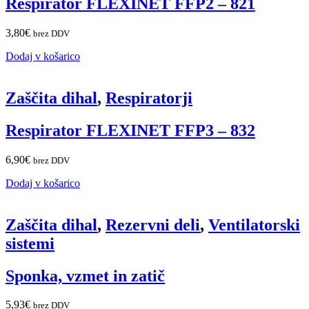
Respirator FLEXINET FFP2 – 821
3,80
€
brez DDV
Dodaj v košarico
Zaščita dihal
,
Respiratorji
Respirator FLEXINET FFP3 – 832
6,90
€
brez DDV
Dodaj v košarico
Zaščita dihal
,
Rezervni deli
,
Ventilatorski
sistemi
Sponka, vzmet in zatič
5,93
€
brez DDV