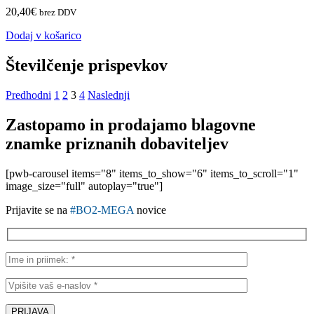
20,40
€
brez DDV
Dodaj v košarico
Številčenje prispevkov
Predhodni
1
2
3
4
Naslednji
Zastopamo in prodajamo blagovne
znamke priznanih dobaviteljev
[pwb-carousel items="8" items_to_show="6" items_to_scroll="1"
image_size="full" autoplay="true"]
Prijavite se na
#BO2-MEGA
novice