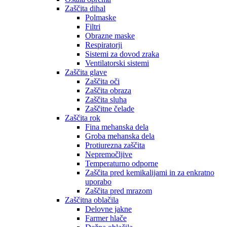
Zaščita dihal
Polmaske
Filtri
Obrazne maske
Respiratorji
Sistemi za dovod zraka
Ventilatorski sistemi
Zaščita glave
Zaščita oči
Zaščita obraza
Zaščita sluha
Zaščitne čelade
Zaščita rok
Fina mehanska dela
Groba mehanska dela
Protiurezna zaščita
Nepremočljive
Temperaturno odporne
Zaščita pred kemikalijami in za enkratno
uporabo
Zaščita pred mrazom
Zaščitna oblačila
Delovne jakne
Farmer hlače