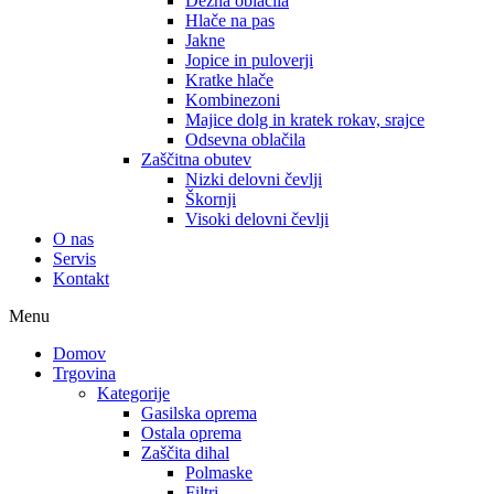
Dežna oblačila
Hlače na pas
Jakne
Jopice in puloverji
Kratke hlače
Kombinezoni
Majice dolg in kratek rokav, srajce
Odsevna oblačila
Zaščitna obutev
Nizki delovni čevlji
Škornji
Visoki delovni čevlji
O nas
Servis
Kontakt
Menu
Domov
Trgovina
Kategorije
Gasilska oprema
Ostala oprema
Zaščita dihal
Polmaske
Filtri