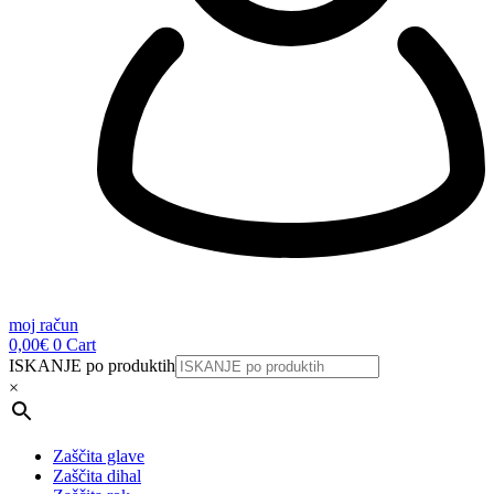
moj račun
0,00
€
0
Cart
ISKANJE po produktih
×
Zaščita glave
Zaščita dihal