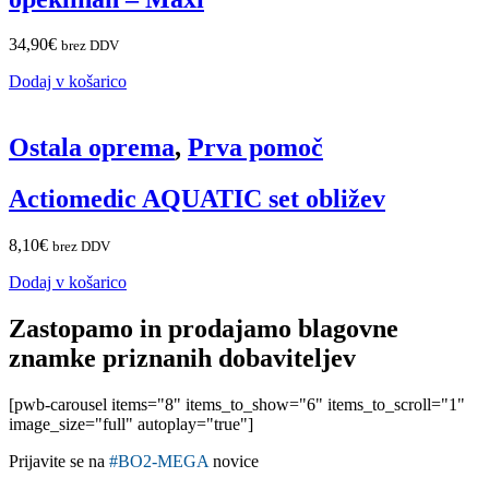
34,90
€
brez DDV
Dodaj v košarico
Ostala oprema
,
Prva pomoč
Actiomedic AQUATIC set obližev
8,10
€
brez DDV
Dodaj v košarico
Zastopamo in prodajamo blagovne
znamke priznanih dobaviteljev
[pwb-carousel items="8" items_to_show="6" items_to_scroll="1"
image_size="full" autoplay="true"]
Prijavite se na
#BO2-MEGA
novice