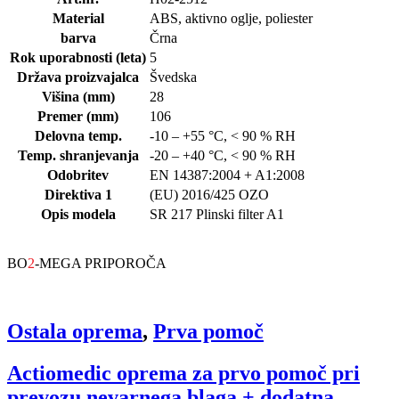
Material
ABS, aktivno oglje, poliester
barva
Črna
Rok uporabnosti (leta)
5
Država proizvajalca
Švedska
Višina (mm)
28
Premer (mm)
106
Delovna temp.
-10 – +55 °C, < 90 % RH
Temp. shranjevanja
-20 – +40 °C, < 90 % RH
Odobritev
EN 14387:2004 + A1:2008
Direktiva 1
(EU) 2016/425 OZO
Opis modela
SR 217 Plinski filter A1
BO
2
-MEGA PRIPOROČA
Ostala oprema
,
Prva pomoč
Actiomedic oprema za prvo pomoč pri
prevozu nevarnega blaga + dodatna