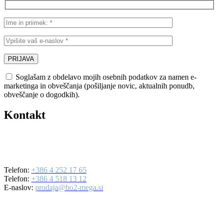
Soglašam z obdelavo mojih osebnih podatkov za namen e-
marketinga in obveščanja (pošiljanje novic, aktualnih ponudb,
obveščanje o dogodkih).
Kontakt
BO2-MEGA d.o.o.
Ulica Mirka Vadnova 19
4000 Kranj
Telefon:
+386 4 252 17 65
Telefon:
+386 4 518 13 12
E-naslov:
prodaja@bo2-mega.si