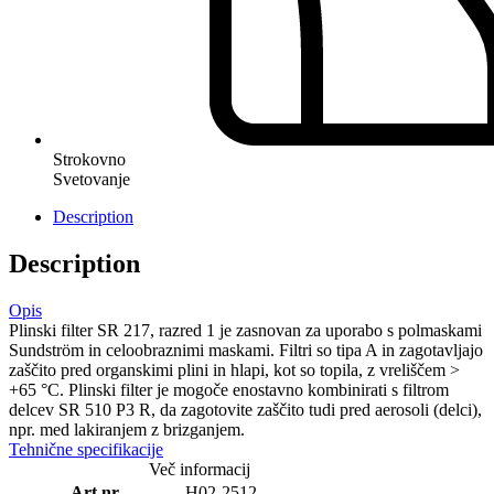
Strokovno
Svetovanje
Description
Description
Opis
Plinski filter SR 217, razred 1 je zasnovan za uporabo s polmaskami
Sundström in celoobraznimi maskami. Filtri so tipa A in zagotavljajo
zaščito pred organskimi plini in hlapi, kot so topila, z vreliščem >
+65 °C. Plinski filter je mogoče enostavno kombinirati s filtrom
delcev SR 510 P3 R, da zagotovite zaščito tudi pred aerosoli (delci),
npr. med lakiranjem z brizganjem.
Tehnične specifikacije
Več informacij
Art.nr.
H02-2512