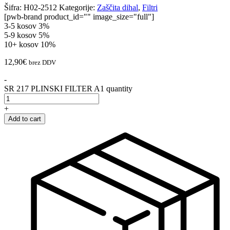
Šifra:
H02-2512
Kategorije:
Zaščita dihal
,
Filtri
[pwb-brand product_id="" image_size="full"]
3-5 kosov
3%
5-9 kosov
5%
10+ kosov
10%
12,90
€
brez DDV
-
SR 217 PLINSKI FILTER A1 quantity
+
Add to cart