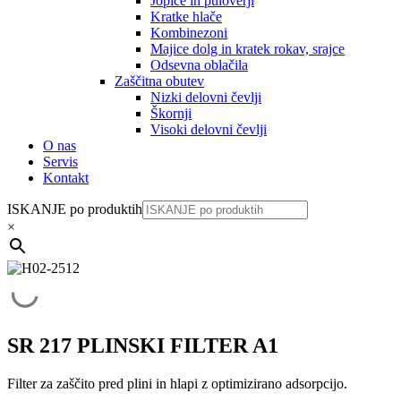
Jopice in puloverji
Kratke hlače
Kombinezoni
Majice dolg in kratek rokav, srajce
Odsevna oblačila
Zaščitna obutev
Nizki delovni čevlji
Škornji
Visoki delovni čevlji
O nas
Servis
Kontakt
ISKANJE po produktih
×
SR 217 PLINSKI FILTER A1
Filter za zaščito pred plini in hlapi z optimizirano adsorpcijo.