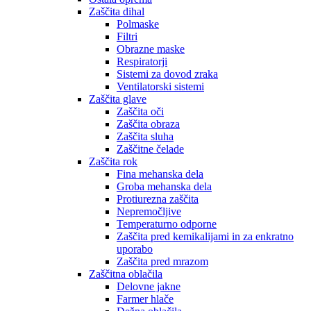
Zaščita dihal
Polmaske
Filtri
Obrazne maske
Respiratorji
Sistemi za dovod zraka
Ventilatorski sistemi
Zaščita glave
Zaščita oči
Zaščita obraza
Zaščita sluha
Zaščitne čelade
Zaščita rok
Fina mehanska dela
Groba mehanska dela
Protiurezna zaščita
Nepremočljive
Temperaturno odporne
Zaščita pred kemikalijami in za enkratno
uporabo
Zaščita pred mrazom
Zaščitna oblačila
Delovne jakne
Farmer hlače