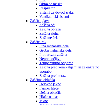
Obrazne maske
Respiratorji
Sistemi za dovod zraka
Ventilatorski sistemi
Zaščita glave
Zaščita oči
Zaščita obraza
Zaščita sluha
Zaščitne čelade
Zaščita rok
Fina mehanska dela
Groba mehanska dela
Protiurezna zaščita
Nepremočljive
Temperaturno odporne
Zaščita pred kemikalijami in za enkratno
uporabo
Zaščita pred mrazom
Zaščitna oblačila
Delovne jakne
Farmer hlače
Dežna oblačila
Hlače na pas
Jakne