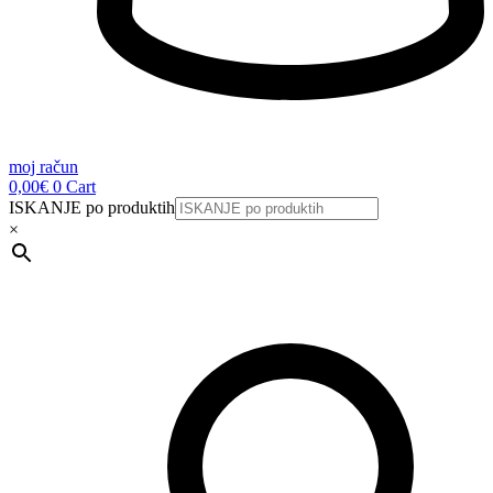
moj račun
0,00
€
0
Cart
ISKANJE po produktih
×