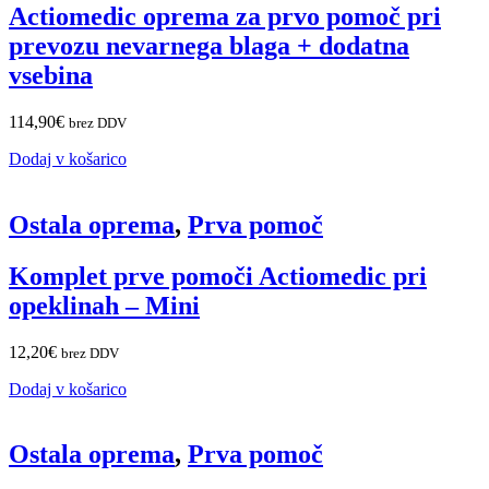
Actiomedic oprema za prvo pomoč pri
prevozu nevarnega blaga + dodatna
vsebina
114,90
€
brez DDV
Dodaj v košarico
Ostala oprema
,
Prva pomoč
Komplet prve pomoči Actiomedic pri
opeklinah – Mini
12,20
€
brez DDV
Dodaj v košarico
Ostala oprema
,
Prva pomoč