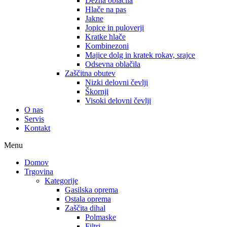
Dežna oblačila
Hlače na pas
Jakne
Jopice in puloverji
Kratke hlače
Kombinezoni
Majice dolg in kratek rokav, srajce
Odsevna oblačila
Zaščitna obutev
Nizki delovni čevlji
Škornji
Visoki delovni čevlji
O nas
Servis
Kontakt
Menu
Domov
Trgovina
Kategorije
Gasilska oprema
Ostala oprema
Zaščita dihal
Polmaske
Filtri