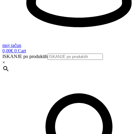
moj račun
0,00
€
0
Cart
ISKANJE po produktih
×