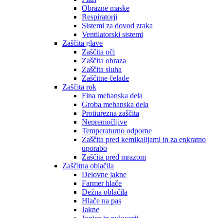
Obrazne maske
Respiratorji
Sistemi za dovod zraka
Ventilatorski sistemi
Zaščita glave
Zaščita oči
Zaščita obraza
Zaščita sluha
Zaščitne čelade
Zaščita rok
Fina mehanska dela
Groba mehanska dela
Protiurezna zaščita
Nepremočljive
Temperaturno odporne
Zaščita pred kemikalijami in za enkratno
uporabo
Zaščita pred mrazom
Zaščitna oblačila
Delovne jakne
Farmer hlače
Dežna oblačila
Hlače na pas
Jakne