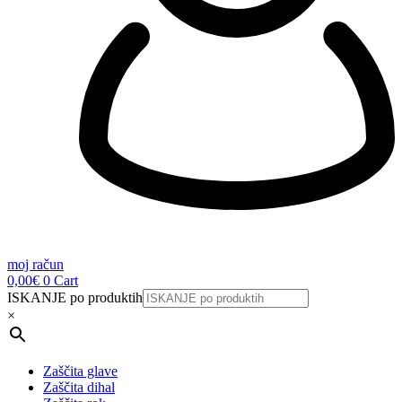
moj račun
0,00
€
0
Cart
ISKANJE po produktih
×
Zaščita glave
Zaščita dihal