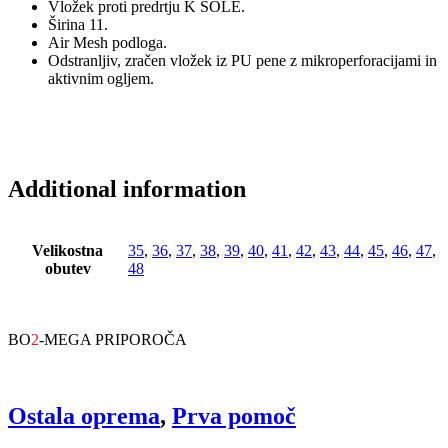
Vložek proti predrtju K SOLE.
Širina 11.
Air Mesh podloga.
Odstranljiv, zračen vložek iz PU pene z mikroperforacijami in
aktivnim ogljem.
Additional information
Velikostna
35
,
36
,
37
,
38
,
39
,
40
,
41
,
42
,
43
,
44
,
45
,
46
,
47
,
obutev
48
BO
2
-MEGA PRIPOROČA
Ostala oprema
,
Prva pomoč