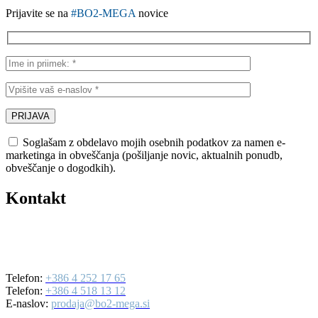
Prijavite se na
#BO2-MEGA
novice
Soglašam z obdelavo mojih osebnih podatkov za namen e-
marketinga in obveščanja (pošiljanje novic, aktualnih ponudb,
obveščanje o dogodkih).
Kontakt
BO2-MEGA d.o.o.
Ulica Mirka Vadnova 19
4000 Kranj
Telefon:
+386 4 252 17 65
Telefon:
+386 4 518 13 12
E-naslov:
prodaja@bo2-mega.si