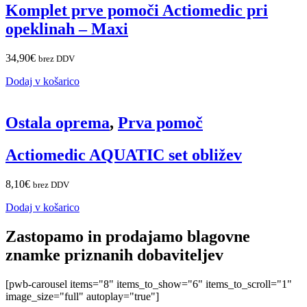
Komplet prve pomoči Actiomedic pri
opeklinah – Maxi
34,90
€
brez DDV
Dodaj v košarico
Ostala oprema
,
Prva pomoč
Actiomedic AQUATIC set obližev
8,10
€
brez DDV
Dodaj v košarico
Zastopamo in prodajamo blagovne
znamke priznanih dobaviteljev
[pwb-carousel items="8" items_to_show="6" items_to_scroll="1"
image_size="full" autoplay="true"]