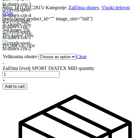
Šifra:
181120/C2815/
Kategorije:
Zaščitna obutev
,
Visoki delovni
čevlji
[pwb-brand product_id="" image_size="full"]
3-5 kosov
3%
5-9 kosov
5%
10+ kosov
10%
111,00
€
brez DDV
Velikostna obutev
Clear
-
Zaščitni čevelj SPORT DIATEX MID quantity
+
Add to cart