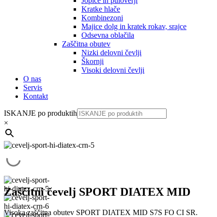
Jopice in puloverji
Kratke hlače
Kombinezoni
Majice dolg in kratek rokav, srajce
Odsevna oblačila
Zaščitna obutev
Nizki delovni čevlji
Škornji
Visoki delovni čevlji
O nas
Servis
Kontakt
ISKANJE po produktih
×
Zaščitni čevelj SPORT DIATEX MID
Visoka zaščitna obutev SPORT DIATEX MID S7S FO CI SR.