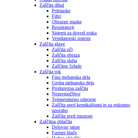
Zaščita dihal
Polmaske
Filtri
Obrazne maske
Respiratorji
Sistemi za dovod zraka
Ventilatorski sistemi
Zaščita glave
Zaščita oči
Zaščita obraza
Zaščita sluha
Zaščitne čelade
Zaščita rok
Fina mehanska dela
Groba mehanska dela
Protiurezna zaščita
Nepremočljive
Temperaturno odporne
Zaščita pred kemikalijami in za enkratno
uporabo
Zaščita pred mrazom
Zaščitna oblačila
Delovne jakne
Farmer hlače