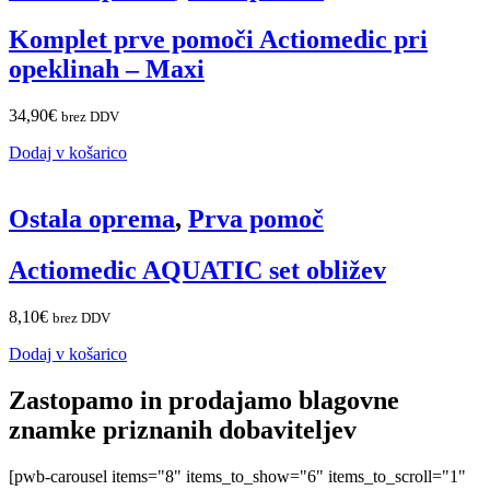
Komplet prve pomoči Actiomedic pri
opeklinah – Maxi
34,90
€
brez DDV
Dodaj v košarico
Ostala oprema
,
Prva pomoč
Actiomedic AQUATIC set obližev
8,10
€
brez DDV
Dodaj v košarico
Zastopamo in prodajamo blagovne
znamke priznanih dobaviteljev
[pwb-carousel items="8" items_to_show="6" items_to_scroll="1"