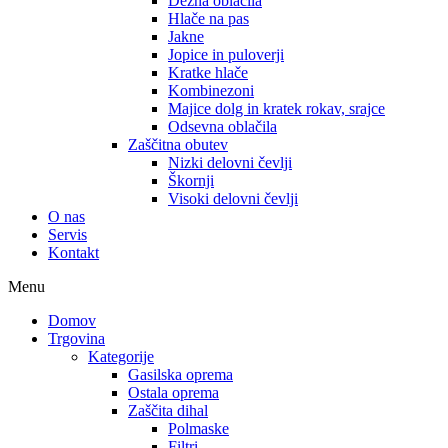
Dežna oblačila
Hlače na pas
Jakne
Jopice in puloverji
Kratke hlače
Kombinezoni
Majice dolg in kratek rokav, srajce
Odsevna oblačila
Zaščitna obutev
Nizki delovni čevlji
Škornji
Visoki delovni čevlji
O nas
Servis
Kontakt
Menu
Domov
Trgovina
Kategorije
Gasilska oprema
Ostala oprema
Zaščita dihal
Polmaske
Filtri