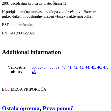
200J večplastna kapica za prste. Širina 11.
K podplat, zračna mrežasta podloga z nedrsečim vložkom iz
mikrovlaken in odstranljiv zračen vložek z aktivnim ogljem.
ESD in brez kovin.
EN ISO 20345:2022
Additional information
Velikostna
35
,
36
,
37
,
38
,
39
,
40
,
41
,
42
,
43
,
44
,
45
,
46
,
47
,
obutev
48
BO
2
-MEGA PRIPOROČA
Ostala oprema
,
Prva pomoč