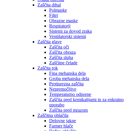
Zaščita dihal
Polmaske
Filtri
Obrazne maske
Respiratorji
Sistemi za dovod zraka
Ventilatorski sistemi
Zaščita glave
Zaščita oči
Zaščita obraza
Zaščita sluha
Zaščitne čelade
Zaščita rok
Fina mehanska dela
Groba mehanska dela
Protiurezna zaščita
Nepremočljive
Temperaturno odporne
Zaščita pred kemikalijami in za enkratno
uporabo
Zaščita pred mrazom
Zaščitna oblačila
Delovne jakne
Farmer hlače