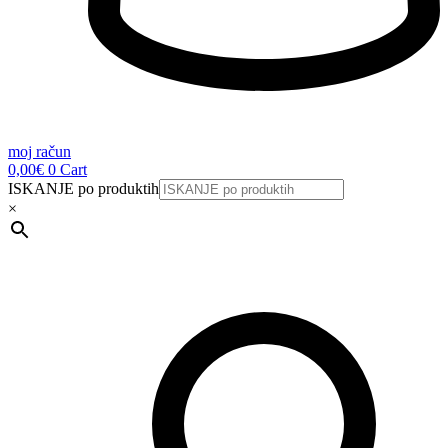
moj račun
0,00
€
0
Cart
ISKANJE po produktih
×