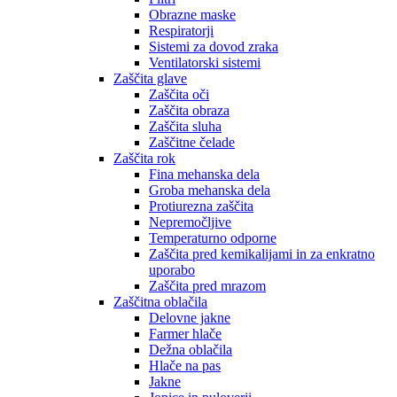
Obrazne maske
Respiratorji
Sistemi za dovod zraka
Ventilatorski sistemi
Zaščita glave
Zaščita oči
Zaščita obraza
Zaščita sluha
Zaščitne čelade
Zaščita rok
Fina mehanska dela
Groba mehanska dela
Protiurezna zaščita
Nepremočljive
Temperaturno odporne
Zaščita pred kemikalijami in za enkratno
uporabo
Zaščita pred mrazom
Zaščitna oblačila
Delovne jakne
Farmer hlače
Dežna oblačila
Hlače na pas
Jakne