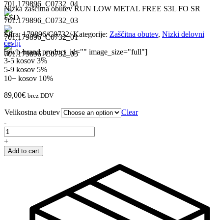
Nizka zaščitna obutev RUN LOW METAL FREE S3L FO SR
ESD
Šifra:
179896/C0732/
Kategorije:
Zaščitna obutev
,
Nizki delovni
čevlji
[pwb-brand product_id="" image_size="full"]
3-5 kosov
3%
5-9 kosov
5%
10+ kosov
10%
89,00
€
brez DDV
Velikostna obutev
Clear
-
Zaščitni
čevelj
+
RUN
Add to cart
LOW
METAL
FREE
S3L
quantity