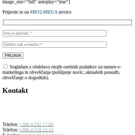
image_size="full" autoplay="true"]
Prijavite se na
#BO2-MEGA
novice
Soglašam z obdelavo mojih osebnih podatkov za namen e-
marketinga in obveščanja (pošiljanje novic, aktualnih ponudb,
obveščanje o dogodkih).
Kontakt
BO2-MEGA d.o.o.
Ulica Mirka Vadnova 19
4000 Kranj
Telefon:
+386 4 252 17 65
Telefon:
+386 4 518 13 12