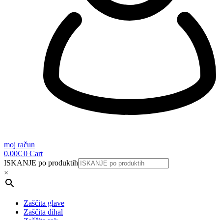
moj račun
0,00
€
0
Cart
ISKANJE po produktih
×
Zaščita glave
Zaščita dihal