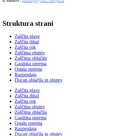
E-naslov:
prodaja@bo2-mega.si
Struktura strani
Zaščita glave
Zaščita dihal
Zaščita rok
Zaščitna obutev
Zaščitna oblačila
Gasilska oprema
Ostala oprema
Razprodaja
Ducati oblačila in obutev
Zaščita glave
Zaščita dihal
Zaščita rok
Zaščitna obutev
Zaščitna oblačila
Gasilska oprema
Ostala oprema
Razprodaja
Ducati oblačila in obutev