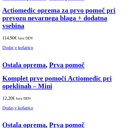
Actiomedic oprema za prvo pomoč pri
prevozu nevarnega blaga + dodatna
vsebina
114,90
€
brez DDV
Dodaj v košarico
Ostala oprema
,
Prva pomoč
Komplet prve pomoči Actiomedic pri
opeklinah – Mini
12,20
€
brez DDV
Dodaj v košarico
Ostala oprema
,
Prva pomoč