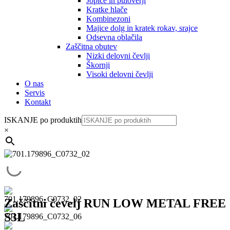
Jopice in puloverji
Kratke hlače
Kombinezoni
Majice dolg in kratek rokav, srajce
Odsevna oblačila
Zaščitna obutev
Nizki delovni čevlji
Škornji
Visoki delovni čevlji
O nas
Servis
Kontakt
ISKANJE po produktih
×
Zaščitni čevelj RUN LOW METAL FREE
S3L