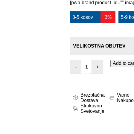
[pwb-brand product_id="" imag
3-5 kosov
3%
5-9 k
VELIKOSTNA OBUTEV
Add to car
-
+
Brezplačna
Varno
Dostava
Nakupo
Strokovno
Svetovanje