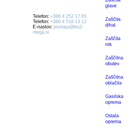
Ulica Mirka Vadnova 19
glave
4000 Kranj
Telefon:
+386 4 252 17 65
Zaščita
Telefon:
+386 4 518 13 12
dihal
E-naslov:
prodaja@bo2-
mega.si
Zaščita
rok
Zaščitna
obutev
Zaščitna
oblačila
Gasilska
oprema
Ostala
oprema