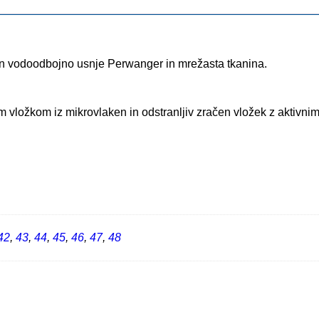
 in vodoodbojno usnje Perwanger in mrežasta tkanina.
 vložkom iz mikrovlaken in odstranljiv zračen vložek z aktivnim
42
,
43
,
44
,
45
,
46
,
47
,
48