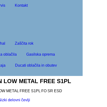
vis
Kontakt
ihal
Zaščita rok
a oblačila
Gasilska oprema
aja
Ducati oblačila in obutev
RUN LOW METAL FREE S1PL
N LOW METAL FREE S1PL FO SR ESD
izki delovni čevlji