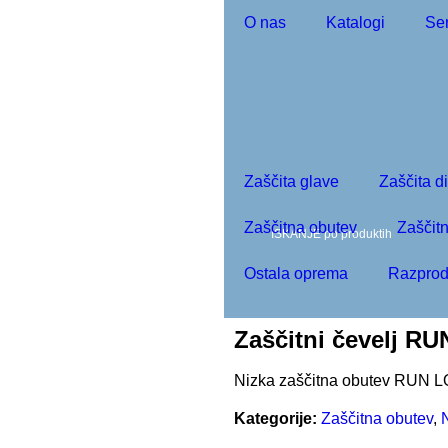
O nas
Katalogi
Ser
moj račun
0
Zaščita glave
Zaščita d
Zaščitna obutev
Zaščitn
Ostala oprema
Razprod
Zaščitni čevelj 
Nizka zaščitna obutev RU
Kategorije:
Zaščitna obutev
,
N