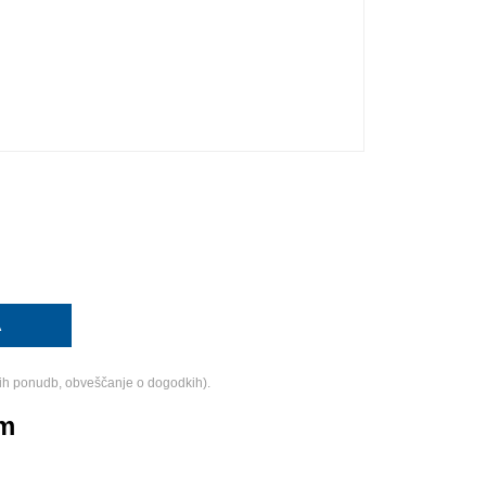
ih ponudb, obveščanje o dogodkih).
am