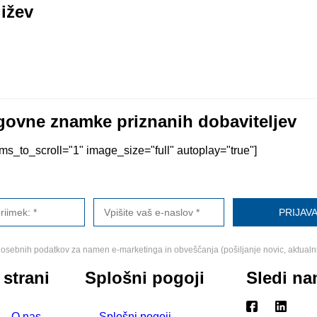
ižev
ovne znamke priznanih dobaviteljev
s_to_scroll="1" image_size="full" autoplay="true"]
osebnih podatkov za namen e-marketinga in obveščanja (pošiljanje novic, aktualn
 strani
Splošni pogoji
Sledi n
O nas
Splošni pogoji