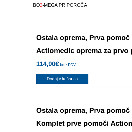
BO
2
-MEGA PRIPOROČA
Ostala oprema
,
Prva pomoč
Actiomedic oprema za prvo 
114,90
€
brez DDV
Dodaj v košarico
Ostala oprema
,
Prva pomoč
Komplet prve pomoči Actiom