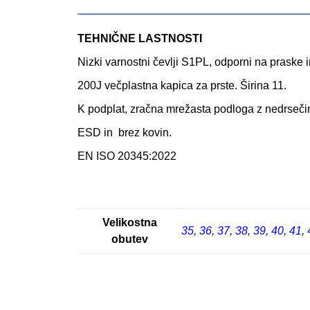
TEHNIČNE LASTNOSTI
Nizki varnostni čevlji S1PL, odporni na praske
200J večplastna kapica za prste. Širina 11.
K podplat, zračna mrežasta podloga z nedrsečim
ESD in brez kovin.
EN ISO 20345:2022
Velikostna
35
,
36
,
37
,
38
,
39
,
40
,
41
,
obutev