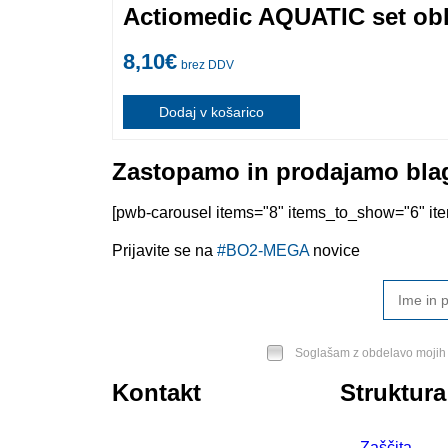
Actiomedic AQUATIC set obl
8,10
€
brez DDV
Dodaj v košarico
Zastopamo in prodajamo blag
[pwb-carousel items="8" items_to_show="6" item
Prijavite se na
#BO2-MEGA
novice
Soglašam z obdelavo mojih 
Kontakt
Struktura
BO2-MEGA d.o.o.
Zaščita