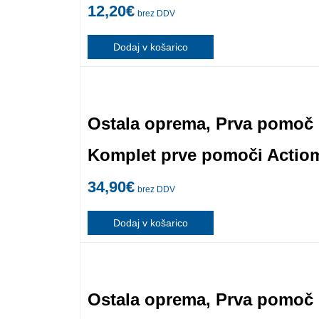
12,20
€
brez DDV
Dodaj v košarico
Ostala oprema
,
Prva pomoč
Komplet prve pomoči Actiom
34,90
€
brez DDV
Dodaj v košarico
Ostala oprema
,
Prva pomoč