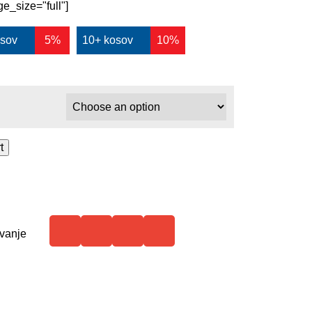
e_size="full"]
osov
5%
10+ kosov
10%
t
vanje