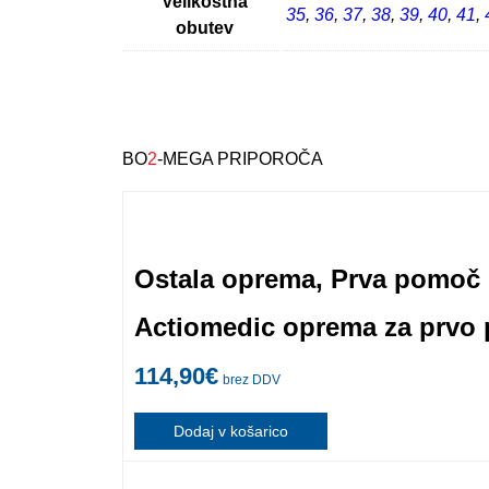
Velikostna
35
,
36
,
37
,
38
,
39
,
40
,
41
,
obutev
BO
2
-MEGA PRIPOROČA
Ostala oprema
,
Prva pomoč
Actiomedic oprema za prvo 
114,90
€
brez DDV
Dodaj v košarico