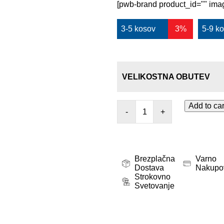
[pwb-brand product_id="" imag
3-5 kosov
3%
5-9 k
VELIKOSTNA OBUTEV
Add to car
-
+
Brezplačna
Varno
Dostava
Nakupo
Strokovno
Svetovanje