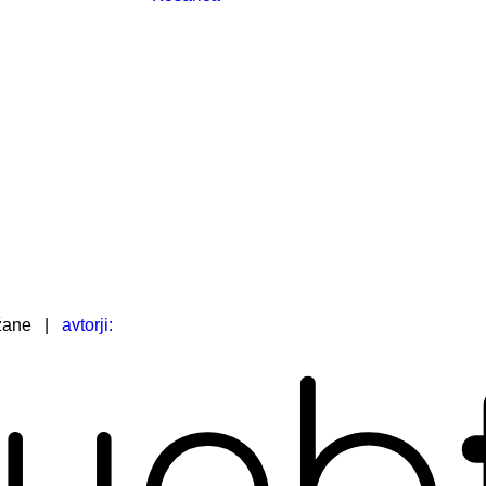
žane
|
avtorji: