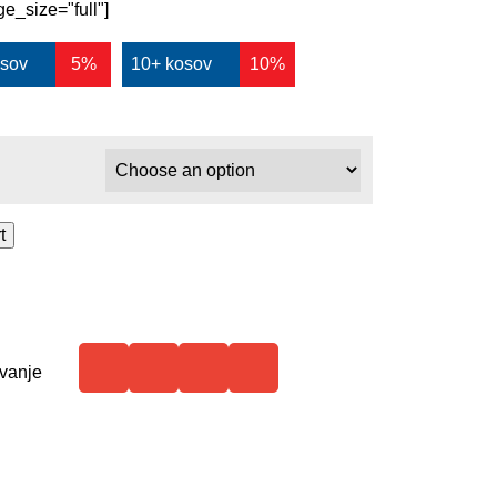
e_size="full"]
osov
5%
10+ kosov
10%
t
vanje