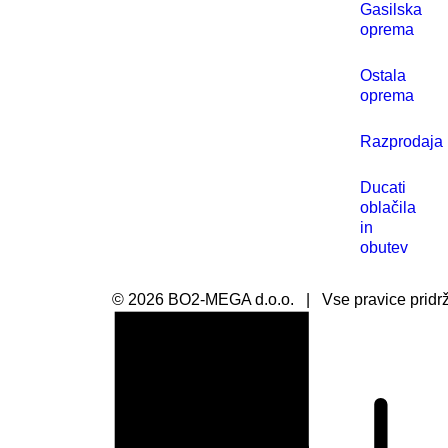
Gasilska
oprema
Ostala
oprema
Razprodaja
Ducati
oblačila
in
obutev
©
2026
BO2-MEGA d.o.o.
|
Vse pravice pridr