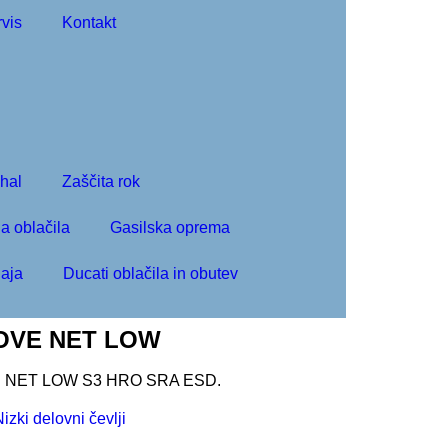
vis
Kontakt
ihal
Zaščita rok
a oblačila
Gasilska oprema
aja
Ducati oblačila in obutev
GLOVE NET LOW
VE NET LOW S3 HRO SRA ESD.
izki delovni čevlji