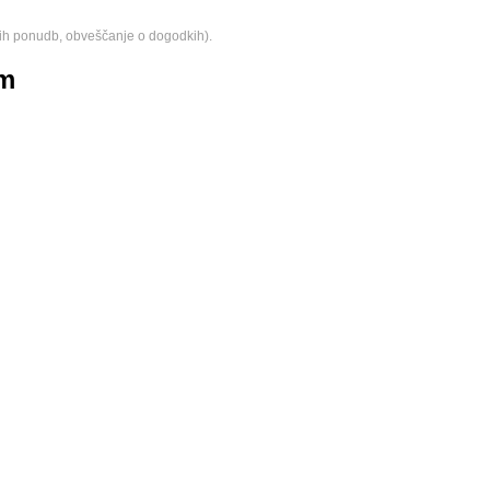
ih ponudb, obveščanje o dogodkih).
am