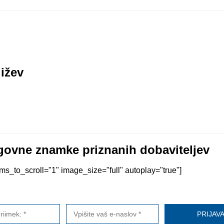
ižev
ovne znamke priznanih dobaviteljev
s_to_scroll="1" image_size="full" autoplay="true"]