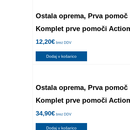
Ostala oprema
,
Prva pomoč
Komplet prve pomoči Actiom
12,20
€
brez DDV
Dodaj v košarico
Ostala oprema
,
Prva pomoč
Komplet prve pomoči Actiom
34,90
€
brez DDV
Dodaj v košarico