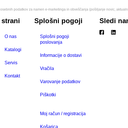
osebnih podatkov za namen e-marketinga in obveščanja (pošiljanje novic, aktualn
 strani
Splošni pogoji
Sledi n
O nas
Splošni pogoji
poslovanja
Katalogi
Informacije o dostavi
Servis
Vračila
Kontakt
Varovanje podatkov
Piškotki
Moj račun / registracija
Košarica