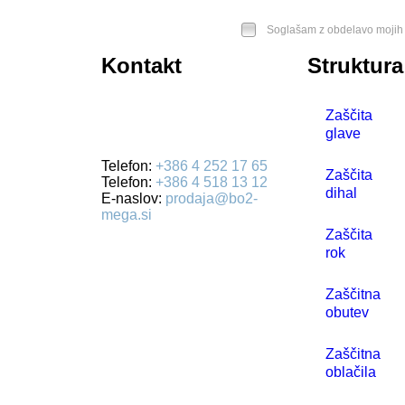
Soglašam z obdelavo mojih 
Kontakt
Struktura
BO2-MEGA d.o.o.
Zaščita
Ulica Mirka Vadnova 19
glave
4000 Kranj
Telefon:
+386 4 252 17 65
Zaščita
Telefon:
+386 4 518 13 12
dihal
E-naslov:
prodaja@bo2-
mega.si
Zaščita
rok
Zaščitna
obutev
Zaščitna
oblačila