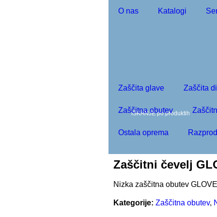
O nas
Katalogi
Ser
moj račun
0
Zaščita glave
Zaščita d
Zaščitna obutev
Zaščitn
Ostala oprema
Razprod
Zaščitni čevelj 
Nizka zaščitna obutev GLO
Kategorije:
Zaščitna obutev
,
N