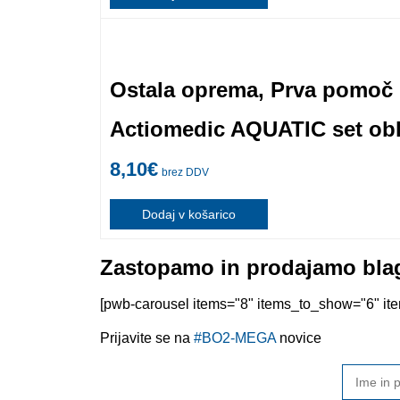
Ostala oprema
,
Prva pomoč
Actiomedic AQUATIC set obl
8,10
€
brez DDV
Dodaj v košarico
Zastopamo in prodajamo blag
[pwb-carousel items="8" items_to_show="6" item
Prijavite se na
#BO2-MEGA
novice