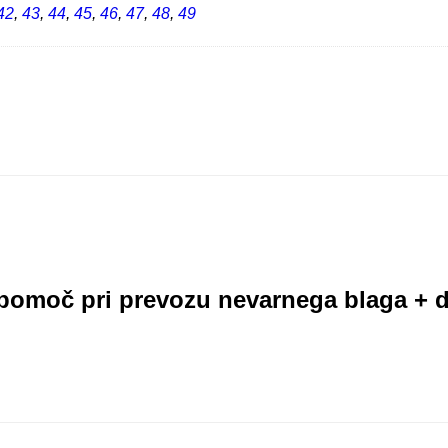
42
,
43
,
44
,
45
,
46
,
47
,
48
,
49
pomoč pri prevozu nevarnega blaga + 