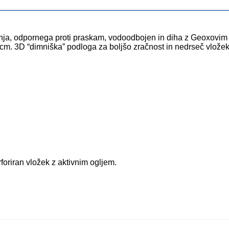
snja, odpornega proti praskam, vodoodbojen in diha z Geoxovim 
1 cm. 3D “dimniška” podloga za boljšo zračnost in nedrseč vložek
foriran vložek z aktivnim ogljem.