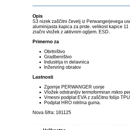
Opis
S3 nizek zaščitni čevelj iz Perwangerjevega u
aluminijasta kapica za prste. velikost kapice 1
zračni vložek z aktivnim ogljem. ESD.
Primerno za
Obrtništvo
Gradbeništvo
Industrija in delavnica
Inženiring obratov
Lastnosti
Zgornje PERWANGER usnje
Vložek odstranljiv termoformiran mikro per
Vmesni podplat EVA z zaščitno folijo TPU
Podplat HRO nitrilna guma.
Nova šifra: 181125