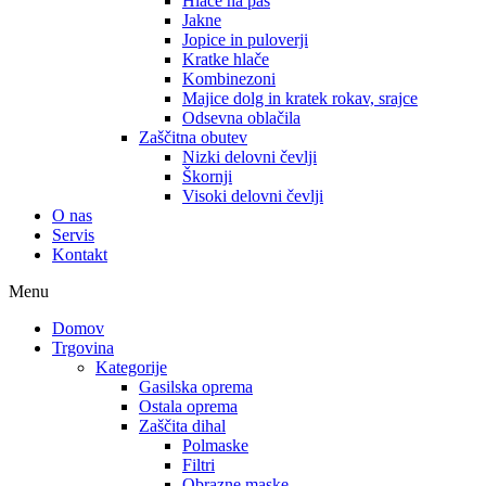
Hlače na pas
Jakne
Jopice in puloverji
Kratke hlače
Kombinezoni
Majice dolg in kratek rokav, srajce
Odsevna oblačila
Zaščitna obutev
Nizki delovni čevlji
Škornji
Visoki delovni čevlji
O nas
Servis
Kontakt
Menu
Domov
Trgovina
Kategorije
Gasilska oprema
Ostala oprema
Zaščita dihal
Polmaske
Filtri
Obrazne maske