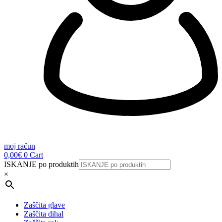
moj račun
0,00
€
0
Cart
ISKANJE po produktih
×
Zaščita glave
Zaščita dihal