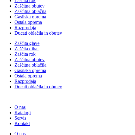
Zaščita rok
Zaščitna obutev
Zaščitna oblačila
Gasilska oprema
Ostala oprema
Razprodaja
Ducati oblačila in obutev
Zaščita glave
Zaščita dihal
Zaščita rok
Zaščitna obutev
Zaščitna oblačila
Gasilska oprema
Ostala oprema
Razprodaja
Ducati oblačila in obutev
O nas
Katalogi
Servis
Kontakt
O nas