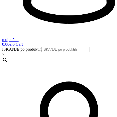
moj račun
0,00
€
0
Cart
ISKANJE po produktih
×