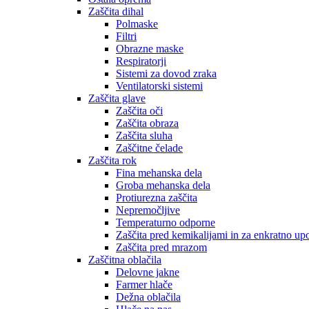
Zaščita dihal
Polmaske
Filtri
Obrazne maske
Respiratorji
Sistemi za dovod zraka
Ventilatorski sistemi
Zaščita glave
Zaščita oči
Zaščita obraza
Zaščita sluha
Zaščitne čelade
Zaščita rok
Fina mehanska dela
Groba mehanska dela
Protiurezna zaščita
Nepremočljive
Temperaturno odporne
Zaščita pred kemikalijami in za enkratno up
Zaščita pred mrazom
Zaščitna oblačila
Delovne jakne
Farmer hlače
Dežna oblačila