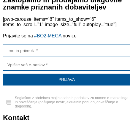
znamke priznanih dobaviteljev
[pwb-carousel items="8" items_to_show="6"
items_to_scroll="1" image_size="full" autoplay="true"]
Prijavite se na
#BO2-MEGA
novice
Soglašam z obdelavo mojih osebnih podatkov za namen e-marketinga
in obveščanja (pošiljanje novic, aktualnih ponudb, obveščanje o
dogodkih).
Kontakt
BO2-MEGA d.o.o.