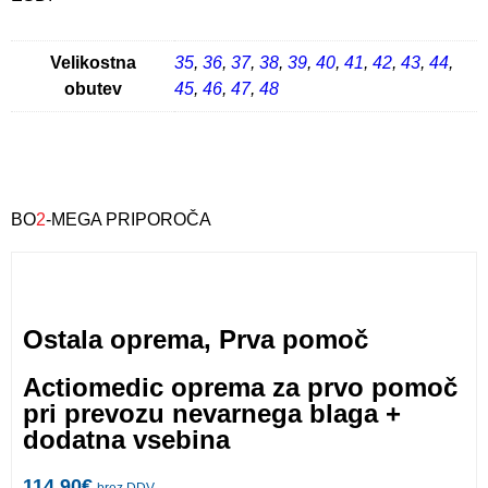
Velikostna
35
,
36
,
37
,
38
,
39
,
40
,
41
,
42
,
43
,
44
,
obutev
45
,
46
,
47
,
48
BO
2
-MEGA PRIPOROČA
Ostala oprema
,
Prva pomoč
Actiomedic oprema za prvo pomoč
pri prevozu nevarnega blaga +
dodatna vsebina
114,90
€
brez DDV