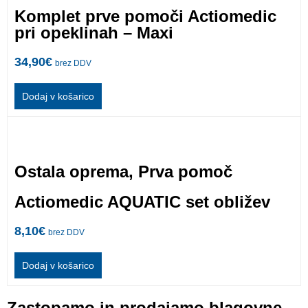
Komplet prve pomoči Actiomedic
pri opeklinah – Maxi
34,90
€
brez DDV
Dodaj v košarico
Ostala oprema
,
Prva pomoč
Actiomedic AQUATIC set obližev
8,10
€
brez DDV
Dodaj v košarico
Zastopamo in prodajamo blagovne