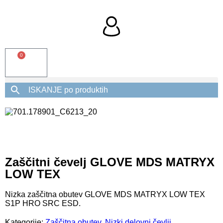
0
Zaščitni čevelj GLOVE MDS MATRYX
LOW TEX
Nizka zaščitna obutev GLOVE MDS MATRYX LOW TEX
S1P HRO SRC ESD.
Kategorije:
Zaščitna obutev
,
Nizki delovni čevlji