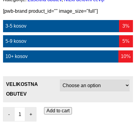
[pwb-brand product_id="" image_size="full"]
3-5 kosov
3%
5-9 kosov
5%
10+ kosov
10%
VELIKOSTNA
OBUTEV
Add to cart
-
+