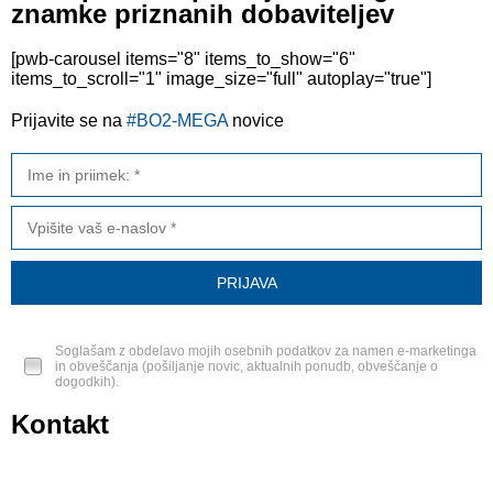
znamke priznanih dobaviteljev
[pwb-carousel items="8" items_to_show="6"
items_to_scroll="1" image_size="full" autoplay="true"]
Prijavite se na
#BO2-MEGA
novice
Soglašam z obdelavo mojih osebnih podatkov za namen e-marketinga
in obveščanja (pošiljanje novic, aktualnih ponudb, obveščanje o
dogodkih).
Kontakt
BO2-MEGA d.o.o.
Ulica Mirka Vadnova 19