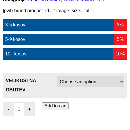
[pwb-brand product_id="" image_size="full"]
3-5 kosov
3%
5-9 kosov
5%
10+ kosov
10%
VELIKOSTNA
OBUTEV
Add to cart
-
+