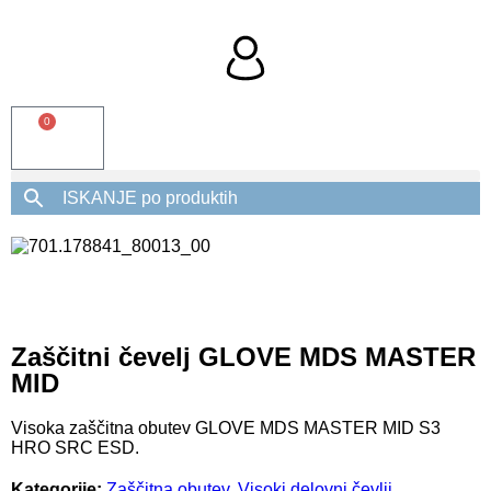
0
Zaščitni čevelj GLOVE MDS MASTER
MID
Visoka zaščitna obutev GLOVE MDS MASTER MID S3
HRO SRC ESD.
Kategorije:
Zaščitna obutev
,
Visoki delovni čevlji