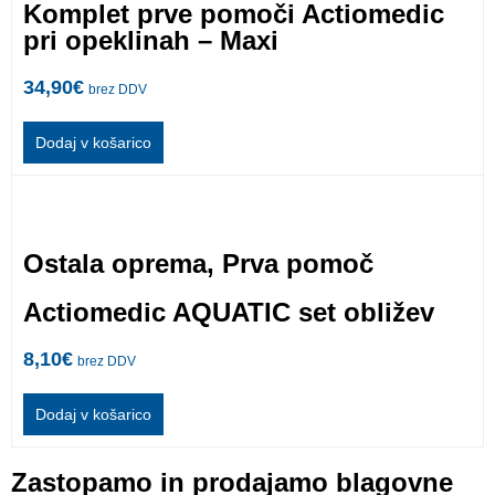
Komplet prve pomoči Actiomedic
pri opeklinah – Maxi
34,90
€
brez DDV
Dodaj v košarico
Ostala oprema
,
Prva pomoč
Actiomedic AQUATIC set obližev
8,10
€
brez DDV
Dodaj v košarico
Zastopamo in prodajamo blagovne