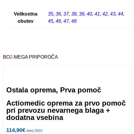
Velikostna
35
,
36
,
37
,
38
,
39
,
40
,
41
,
42
,
43
,
44
,
obutev
45
,
46
,
47
,
48
BO
2
-MEGA PRIPOROČA
Ostala oprema
,
Prva pomoč
Actiomedic oprema za prvo pomoč
pri prevozu nevarnega blaga +
dodatna vsebina
114,90
€
brez DDV