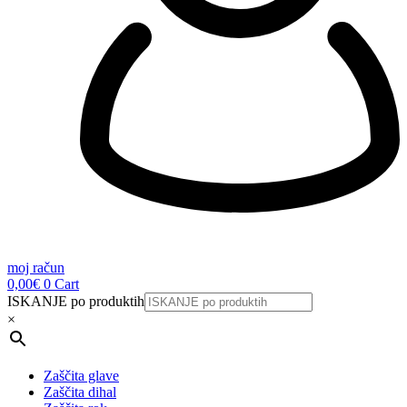
moj račun
0,00
€
0
Cart
ISKANJE po produktih
×
Zaščita glave
Zaščita dihal