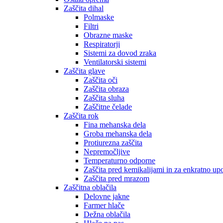
Zaščita dihal
Polmaske
Filtri
Obrazne maske
Respiratorji
Sistemi za dovod zraka
Ventilatorski sistemi
Zaščita glave
Zaščita oči
Zaščita obraza
Zaščita sluha
Zaščitne čelade
Zaščita rok
Fina mehanska dela
Groba mehanska dela
Protiurezna zaščita
Nepremočljive
Temperaturno odporne
Zaščita pred kemikalijami in za enkratno up
Zaščita pred mrazom
Zaščitna oblačila
Delovne jakne
Farmer hlače
Dežna oblačila