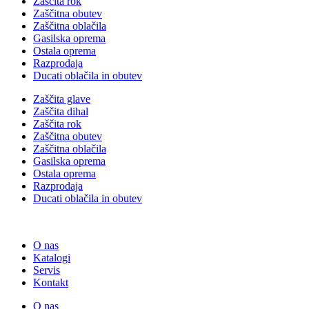
Zaščita rok
Zaščitna obutev
Zaščitna oblačila
Gasilska oprema
Ostala oprema
Razprodaja
Ducati oblačila in obutev
Zaščita glave
Zaščita dihal
Zaščita rok
Zaščitna obutev
Zaščitna oblačila
Gasilska oprema
Ostala oprema
Razprodaja
Ducati oblačila in obutev
O nas
Katalogi
Servis
Kontakt
O nas