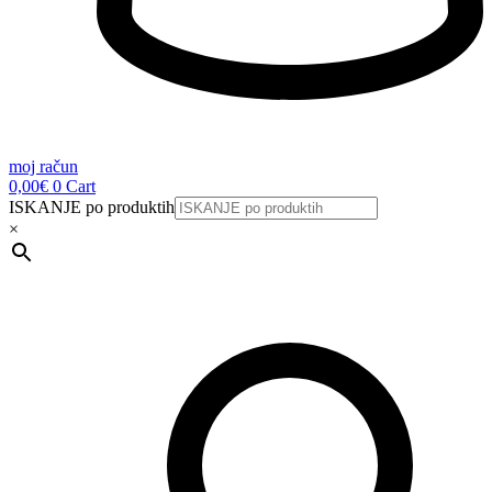
moj račun
0,00
€
0
Cart
ISKANJE po produktih
×