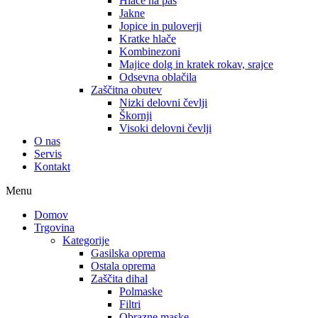
Hlače na pas
Jakne
Jopice in puloverji
Kratke hlače
Kombinezoni
Majice dolg in kratek rokav, srajce
Odsevna oblačila
Zaščitna obutev
Nizki delovni čevlji
Škornji
Visoki delovni čevlji
O nas
Servis
Kontakt
Menu
Domov
Trgovina
Kategorije
Gasilska oprema
Ostala oprema
Zaščita dihal
Polmaske
Filtri
Obrazne maske