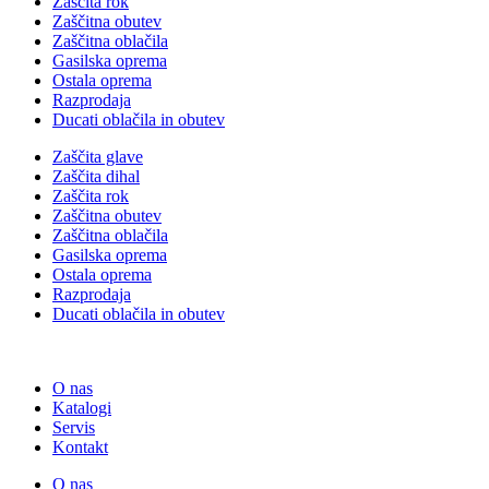
Zaščita rok
Zaščitna obutev
Zaščitna oblačila
Gasilska oprema
Ostala oprema
Razprodaja
Ducati oblačila in obutev
Zaščita glave
Zaščita dihal
Zaščita rok
Zaščitna obutev
Zaščitna oblačila
Gasilska oprema
Ostala oprema
Razprodaja
Ducati oblačila in obutev
O nas
Katalogi
Servis
Kontakt
O nas