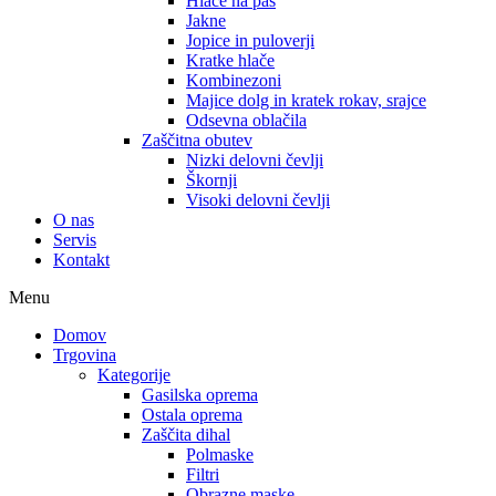
Hlače na pas
Jakne
Jopice in puloverji
Kratke hlače
Kombinezoni
Majice dolg in kratek rokav, srajce
Odsevna oblačila
Zaščitna obutev
Nizki delovni čevlji
Škornji
Visoki delovni čevlji
O nas
Servis
Kontakt
Menu
Domov
Trgovina
Kategorije
Gasilska oprema
Ostala oprema
Zaščita dihal
Polmaske
Filtri
Obrazne maske