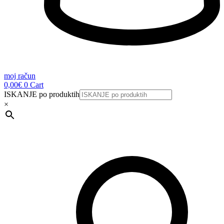
moj račun
0,00
€
0
Cart
ISKANJE po produktih
×