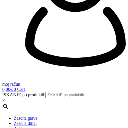
moj račun
0,00
€
0
Cart
ISKANJE po produktih
×
Zaščita glave
Zaščita dihal