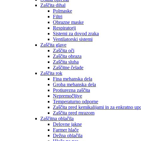
Zaščita dihal
Polmaske
Filtri
Obrazne maske
Respiratorji
Sistemi za dovod zraka
Ventilatorski sistemi
Zaščita glave
Zaščita oči
Zaščita obraza
Zaščita sluha
Zaščitne čelade
Zaščita rok
Fina mehanska dela
Groba mehanska dela
Protiurezna zaščita
Nepremočljive
Temperaturno odporne
Zaščita pred kemikalijami in za enkratno up
Zaščita pred mrazom
Zaščitna oblačila
Delovne jakne
Farmer hlače
Dežna oblačila