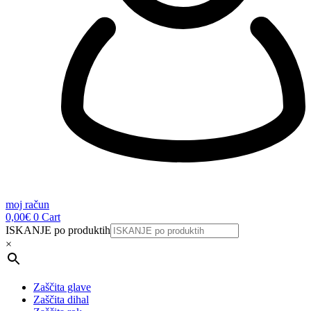
moj račun
0,00
€
0
Cart
ISKANJE po produktih
×
Zaščita glave
Zaščita dihal