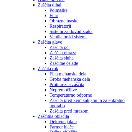
Zaščita dihal
Polmaske
Filtri
Obrazne maske
Respiratorji
Sistemi za dovod zraka
Ventilatorski sistemi
Zaščita glave
Zaščita oči
Zaščita obraza
Zaščita sluha
Zaščitne čelade
Zaščita rok
Fina mehanska dela
Groba mehanska dela
Protiurezna zaščita
Nepremočljive
Temperaturno odporne
Zaščita pred kemikalijami in za enkratno
uporabo
Zaščita pred mrazom
Zaščitna oblačila
Delovne jakne
Farmer hlače