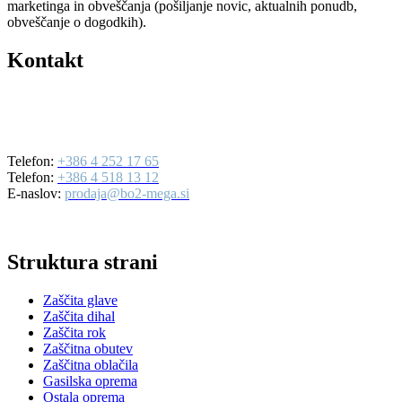
marketinga in obveščanja (pošiljanje novic, aktualnih ponudb,
obveščanje o dogodkih).
Kontakt
BO2-MEGA d.o.o.
Ulica Mirka Vadnova 19
4000 Kranj
Telefon:
+386 4 252 17 65
Telefon:
+386 4 518 13 12
E-naslov:
prodaja@bo2-mega.si
Struktura strani
Zaščita glave
Zaščita dihal
Zaščita rok
Zaščitna obutev
Zaščitna oblačila
Gasilska oprema
Ostala oprema