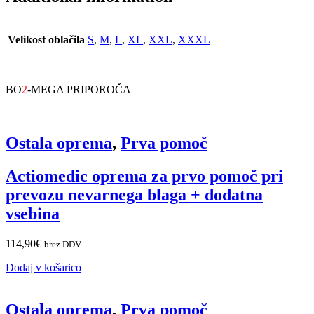
Velikost oblačila
S
,
M
,
L
,
XL
,
XXL
,
XXXL
BO
2
-MEGA PRIPOROČA
Ostala oprema
,
Prva pomoč
Actiomedic oprema za prvo pomoč pri
prevozu nevarnega blaga + dodatna
vsebina
114,90
€
brez DDV
Dodaj v košarico
Ostala oprema
,
Prva pomoč