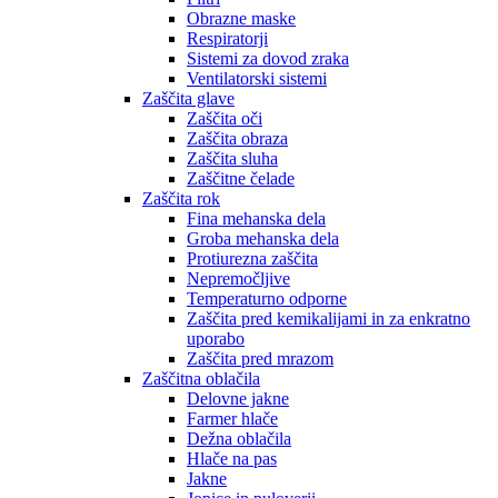
Obrazne maske
Respiratorji
Sistemi za dovod zraka
Ventilatorski sistemi
Zaščita glave
Zaščita oči
Zaščita obraza
Zaščita sluha
Zaščitne čelade
Zaščita rok
Fina mehanska dela
Groba mehanska dela
Protiurezna zaščita
Nepremočljive
Temperaturno odporne
Zaščita pred kemikalijami in za enkratno
uporabo
Zaščita pred mrazom
Zaščitna oblačila
Delovne jakne
Farmer hlače
Dežna oblačila
Hlače na pas
Jakne