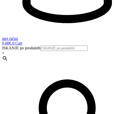
moj račun
0,00
€
0
Cart
ISKANJE po produktih
×