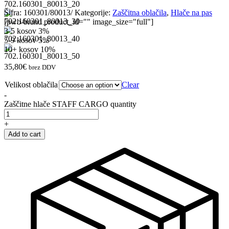
Šifra:
160301/80013/
Kategorije:
Zaščitna oblačila
,
Hlače na pas
[pwb-brand product_id="" image_size="full"]
3-5 kosov
3%
5-9 kosov
5%
10+ kosov
10%
35,80
€
brez DDV
Velikost oblačila
Clear
-
Zaščitne hlače STAFF CARGO quantity
+
Add to cart