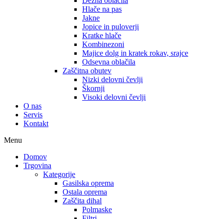
Dežna oblačila
Hlače na pas
Jakne
Jopice in puloverji
Kratke hlače
Kombinezoni
Majice dolg in kratek rokav, srajce
Odsevna oblačila
Zaščitna obutev
Nizki delovni čevlji
Škornji
Visoki delovni čevlji
O nas
Servis
Kontakt
Menu
Domov
Trgovina
Kategorije
Gasilska oprema
Ostala oprema
Zaščita dihal
Polmaske
Filtri