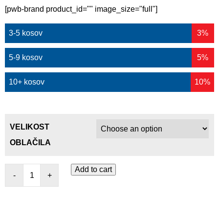
[pwb-brand product_id="" image_size="full"]
3-5 kosov
3%
5-9 kosov
5%
10+ kosov
10%
VELIKOST
OBLAČILA
Add to cart
-
+