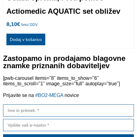
Actiomedic AQUATIC set obližev
8,10
€
brez DDV
Dodaj v košarico
Zastopamo in prodajamo blagovne
znamke priznanih dobaviteljev
[pwb-carousel items="8" items_to_show="6"
items_to_scroll="1" image_size="full" autoplay="true"]
Prijavite se na
#BO2-MEGA
novice