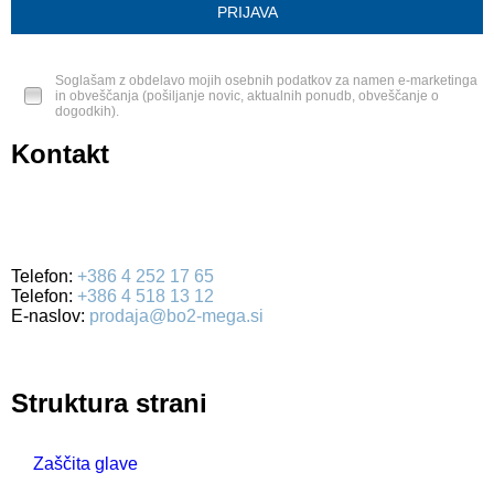
Soglašam z obdelavo mojih osebnih podatkov za namen e-marketinga
in obveščanja (pošiljanje novic, aktualnih ponudb, obveščanje o
dogodkih).
Kontakt
BO2-MEGA d.o.o.
Ulica Mirka Vadnova 19
4000 Kranj
Telefon:
+386 4 252 17 65
Telefon:
+386 4 518 13 12
E-naslov:
prodaja@bo2-mega.si
Struktura strani
Zaščita glave