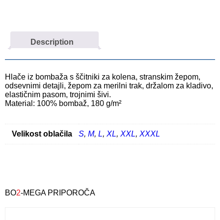
Description
Hlače iz bombaža s ščitniki za kolena, stranskim žepom,
odsevnimi detajli, žepom za merilni trak, držalom za kladivo,
elastičnim pasom, trojnimi šivi.
Material: 100% bombaž, 180 g/m²
Velikost oblačila
S
,
M
,
L
,
XL
,
XXL
,
XXXL
BO
2
-MEGA PRIPOROČA