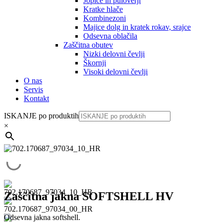
Jopice in puloverji
Kratke hlače
Kombinezoni
Majice dolg in kratek rokav, srajce
Odsevna oblačila
Zaščitna obutev
Nizki delovni čevlji
Škornji
Visoki delovni čevlji
O nas
Servis
Kontakt
ISKANJE po produktih
×
Zaščitna jakna SOFTSHELL HV
Odsevna jakna softshell.