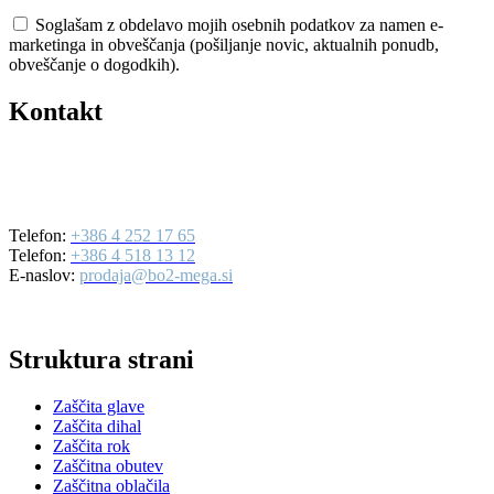
Soglašam z obdelavo mojih osebnih podatkov za namen e-
marketinga in obveščanja (pošiljanje novic, aktualnih ponudb,
obveščanje o dogodkih).
Kontakt
BO2-MEGA d.o.o.
Ulica Mirka Vadnova 19
4000 Kranj
Telefon:
+386 4 252 17 65
Telefon:
+386 4 518 13 12
E-naslov:
prodaja@bo2-mega.si
Struktura strani
Zaščita glave
Zaščita dihal
Zaščita rok
Zaščitna obutev
Zaščitna oblačila