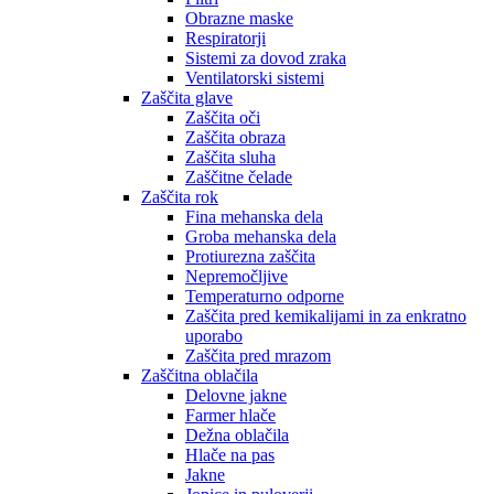
Obrazne maske
Respiratorji
Sistemi za dovod zraka
Ventilatorski sistemi
Zaščita glave
Zaščita oči
Zaščita obraza
Zaščita sluha
Zaščitne čelade
Zaščita rok
Fina mehanska dela
Groba mehanska dela
Protiurezna zaščita
Nepremočljive
Temperaturno odporne
Zaščita pred kemikalijami in za enkratno
uporabo
Zaščita pred mrazom
Zaščitna oblačila
Delovne jakne
Farmer hlače
Dežna oblačila
Hlače na pas
Jakne