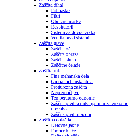
Zaščita dihal
Polmaske
Filtri
Obrazne maske
Respiratorji
Sistemi za dovod zraka
Ventilatorski sistemi
Zaščita glave
Zaščita oči
Zaščita obraza
Zaščita sluha
Zaščitne čelade
Zaščita rok
Fina mehanska dela
Groba mehanska dela
Protiurezna zaščita
Nepremočljive
Temperaturno odporne
Zaščita pred kemikalijami in za enkratno
uporabo
Zaščita pred mrazom
Zaščitna oblačila
Delovne jakne
Farmer hlače