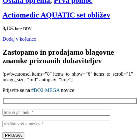
Ostala oprema
,
Prva pomoč
Actiomedic AQUATIC set obližev
8,10
€
brez DDV
Dodaj v košarico
Zastopamo in prodajamo blagovne
znamke priznanih dobaviteljev
[pwb-carousel items="8" items_to_show="6" items_to_scroll="1"
image_size="full" autoplay="true"]
Prijavite se na
#BO2-MEGA
novice