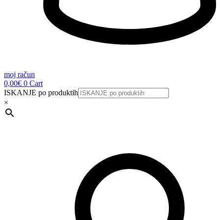
moj račun
0,00
€
0
Cart
ISKANJE po produktih
×