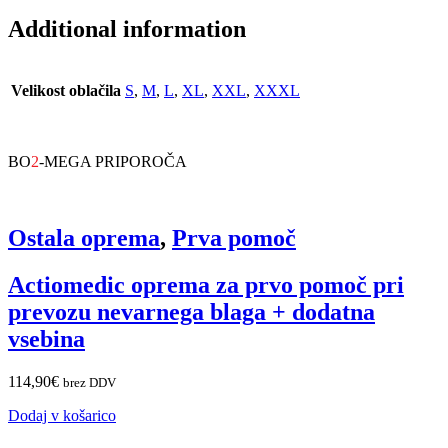
Additional information
Velikost oblačila
S
,
M
,
L
,
XL
,
XXL
,
XXXL
BO
2
-MEGA PRIPOROČA
Ostala oprema
,
Prva pomoč
Actiomedic oprema za prvo pomoč pri
prevozu nevarnega blaga + dodatna
vsebina
114,90
€
brez DDV
Dodaj v košarico