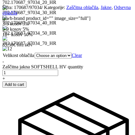
Šifra:
170687/97034/
Kategorije:
Zaščitna oblačila
,
Jakne
,
Odsevna
oblačila
[pwb-brand product_id="" image_size="full"]
3-5 kosov
3%
5-9 kosov
5%
10+ kosov
10%
85,50
€
brez DDV
Velikost oblačila
Clear
-
Zaščitna jakna SOFTSHELL HV quantity
+
Add to cart