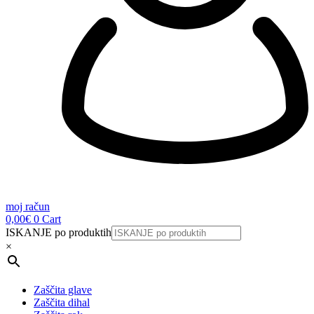
moj račun
0,00
€
0
Cart
ISKANJE po produktih
×
Zaščita glave
Zaščita dihal