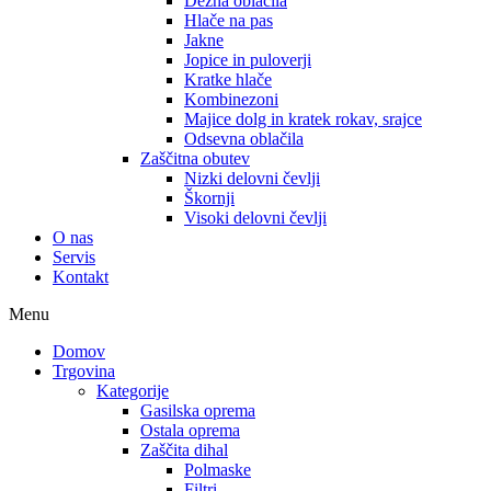
Dežna oblačila
Hlače na pas
Jakne
Jopice in puloverji
Kratke hlače
Kombinezoni
Majice dolg in kratek rokav, srajce
Odsevna oblačila
Zaščitna obutev
Nizki delovni čevlji
Škornji
Visoki delovni čevlji
O nas
Servis
Kontakt
Menu
Domov
Trgovina
Kategorije
Gasilska oprema
Ostala oprema
Zaščita dihal
Polmaske
Filtri