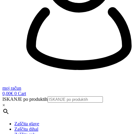
moj račun
0,00
€
0
Cart
ISKANJE po produktih
×
Zaščita glave
Zaščita dihal