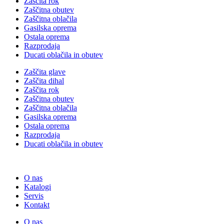
Zaščita rok
Zaščitna obutev
Zaščitna oblačila
Gasilska oprema
Ostala oprema
Razprodaja
Ducati oblačila in obutev
Zaščita glave
Zaščita dihal
Zaščita rok
Zaščitna obutev
Zaščitna oblačila
Gasilska oprema
Ostala oprema
Razprodaja
Ducati oblačila in obutev
O nas
Katalogi
Servis
Kontakt
O nas