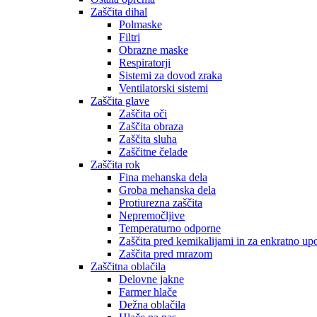
Zaščita dihal
Polmaske
Filtri
Obrazne maske
Respiratorji
Sistemi za dovod zraka
Ventilatorski sistemi
Zaščita glave
Zaščita oči
Zaščita obraza
Zaščita sluha
Zaščitne čelade
Zaščita rok
Fina mehanska dela
Groba mehanska dela
Protiurezna zaščita
Nepremočljive
Temperaturno odporne
Zaščita pred kemikalijami in za enkratno up
Zaščita pred mrazom
Zaščitna oblačila
Delovne jakne
Farmer hlače
Dežna oblačila