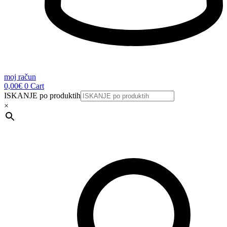
moj račun
0,00
€
0
Cart
ISKANJE po produktih
×