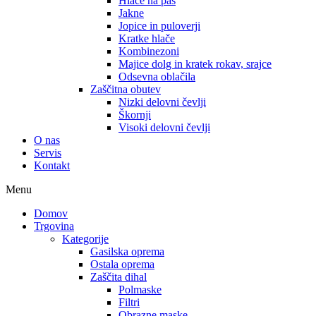
Hlače na pas
Jakne
Jopice in puloverji
Kratke hlače
Kombinezoni
Majice dolg in kratek rokav, srajce
Odsevna oblačila
Zaščitna obutev
Nizki delovni čevlji
Škornji
Visoki delovni čevlji
O nas
Servis
Kontakt
Menu
Domov
Trgovina
Kategorije
Gasilska oprema
Ostala oprema
Zaščita dihal
Polmaske
Filtri
Obrazne maske