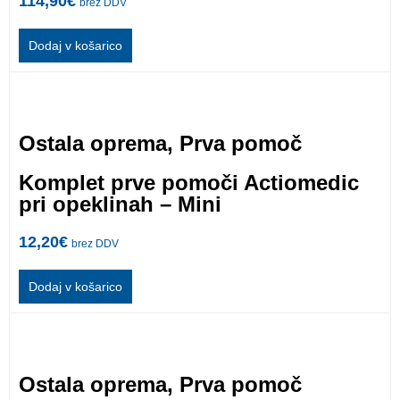
114,90
€
brez DDV
Dodaj v košarico
Ostala oprema
,
Prva pomoč
Komplet prve pomoči Actiomedic
pri opeklinah – Mini
12,20
€
brez DDV
Dodaj v košarico
Ostala oprema
,
Prva pomoč