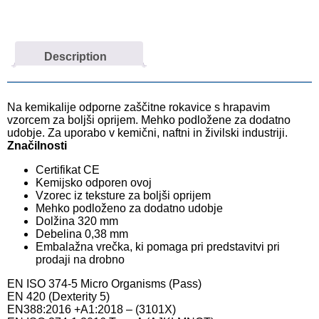
Description
Na kemikalije odporne zaščitne rokavice s hrapavim
vzorcem za boljši oprijem. Mehko podložene za dodatno
udobje. Za uporabo v kemični, naftni in živilski industriji.
Značilnosti
Certifikat CE
Kemijsko odporen ovoj
Vzorec iz teksture za boljši oprijem
Mehko podloženo za dodatno udobje
Dolžina 320 mm
Debelina 0,38 mm
Embalažna vrečka, ki pomaga pri predstavitvi pri
prodaji na drobno
EN ISO 374-5 Micro Organisms (Pass)
EN 420 (Dexterity 5)
EN388:2016 +A1:2018 – (3101X)