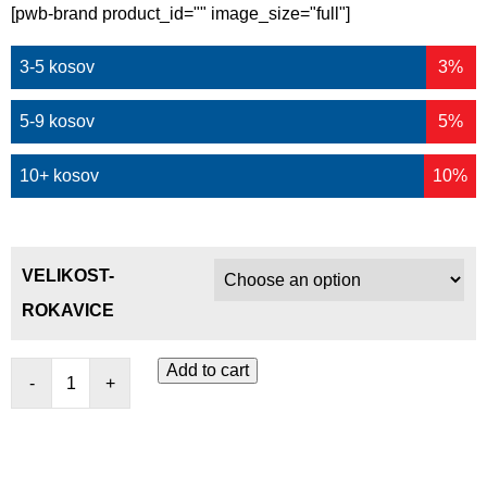
[pwb-brand product_id="" image_size="full"]
3-5 kosov
3%
5-9 kosov
5%
10+ kosov
10%
VELIKOST-
ROKAVICE
Add to cart
-
+