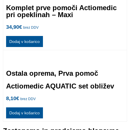
Komplet prve pomoči Actiomedic
pri opeklinah – Maxi
34,90
€
brez DDV
Dodaj v košarico
Ostala oprema
,
Prva pomoč
Actiomedic AQUATIC set obližev
8,10
€
brez DDV
Dodaj v košarico