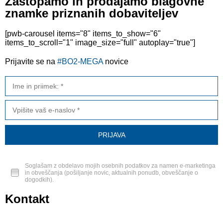
Zastopamo in prodajamo blagovne
znamke priznanih dobaviteljev
[pwb-carousel items="8" items_to_show="6"
items_to_scroll="1" image_size="full" autoplay="true"]
Prijavite se na
#BO2-MEGA
novice
Soglašam z obdelavo mojih osebnih podatkov za namen e-marketinga
in obveščanja (pošiljanje novic, aktualnih ponudb, obveščanje o
dogodkih).
Kontakt
BO2-MEGA d.o.o.