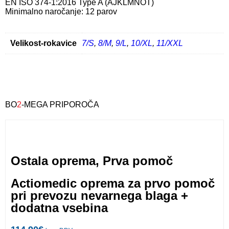
EN ISO 374-1:2016 Type A (AJKLMNOT)
Minimalno naročanje: 12 parov
Velikost-rokavice
7/S
,
8/M
,
9/L
,
10/XL
,
11/XXL
BO
2
-MEGA PRIPOROČA
Ostala oprema
,
Prva pomoč
Actiomedic oprema za prvo pomoč
pri prevozu nevarnega blaga +
dodatna vsebina