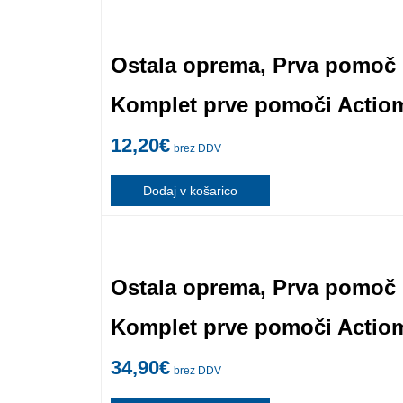
Ostala oprema
,
Prva pomoč
Komplet prve pomoči Actiom
12,20
€
brez DDV
Dodaj v košarico
Ostala oprema
,
Prva pomoč
Komplet prve pomoči Actiom
34,90
€
brez DDV