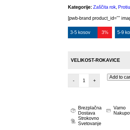
Kategorije:
Zaščita rok
,
Proti
[pwb-brand product_id="" imag
3-5 kosov
3%
5-9 k
VELIKOST-ROKAVICE
Add to car
-
+
Brezplačna
Varno
Dostava
Nakupo
Strokovno
Svetovanje