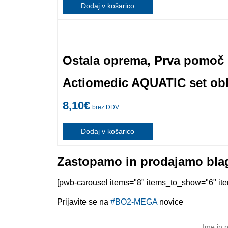
Dodaj v košarico
Ostala oprema
,
Prva pomoč
Actiomedic AQUATIC set obl
8,10
€
brez DDV
Dodaj v košarico
Zastopamo in prodajamo blag
[pwb-carousel items="8" items_to_show="6" item
Prijavite se na
#BO2-MEGA
novice