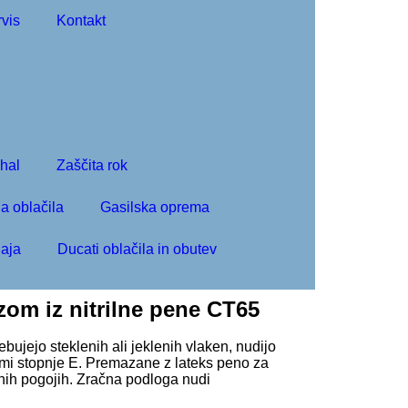
vis
Kontakt
ihal
Zaščita rok
a oblačila
Gasilska oprema
aja
Ducati oblačila in obutev
zom iz nitrilne pene CT65
bujejo steklenih ali jeklenih vlaken, nudijo
mi stopnje E. Premazane z lateks peno za
uhih pogojih. Zračna podloga nudi