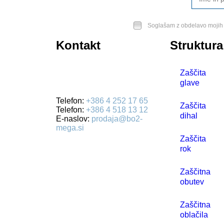
Soglašam z obdelavo mojih 
Kontakt
Struktura
BO2-MEGA d.o.o.
Zaščita
Ulica Mirka Vadnova 19
glave
4000 Kranj
Telefon:
+386 4 252 17 65
Zaščita
Telefon:
+386 4 518 13 12
dihal
E-naslov:
prodaja@bo2-
mega.si
Zaščita
rok
Zaščitna
obutev
Zaščitna
oblačila