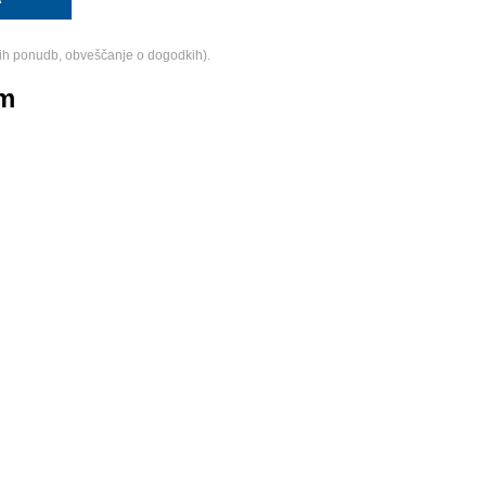
ih ponudb, obveščanje o dogodkih).
am