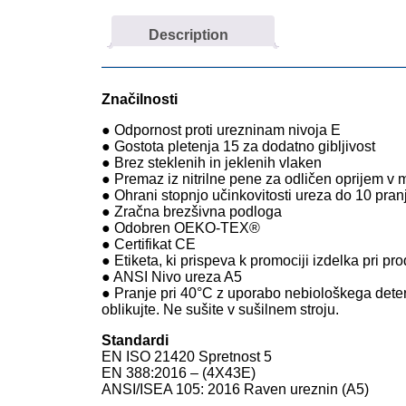
Description
Značilnosti
● Odpornost proti urezninam nivoja E
● Gostota pletenja 15 za dodatno gibljivost
● Brez steklenih in jeklenih vlaken
● Premaz iz nitrilne pene za odličen oprijem v 
● Ohrani stopnjo učinkovitosti ureza do 10 pran
● Zračna brezšivna podloga
● Odobren OEKO-TEX®
● Certifikat CE
● Etiketa, ki prispeva k promociji izdelka pri pr
● ANSI Nivo ureza A5
● Pranje pri 40°C z uporabo nebiološkega dete
oblikujte. Ne sušite v sušilnem stroju.
Standardi
EN ISO 21420 Spretnost 5
EN 388:2016 – (4X43E)
ANSI/ISEA 105: 2016 Raven ureznin (A5)