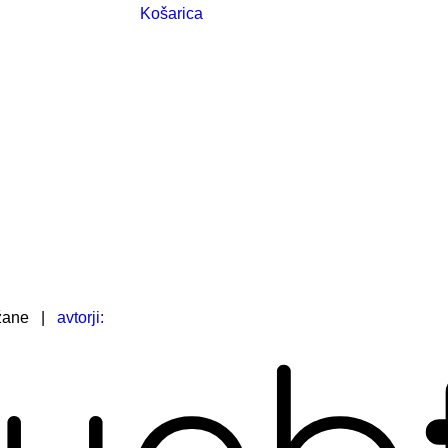
Košarica
žane
|
avtorji: