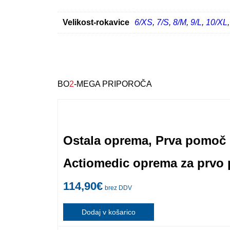
Velikost-rokavice
6/XS
,
7/S
,
8/M
,
9/L
,
10/XL
BO
2
-MEGA PRIPOROČA
Ostala oprema
,
Prva pomoč
Actiomedic oprema za prvo 
114,90
€
brez DDV
Dodaj v košarico