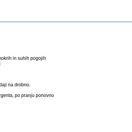
mokrih in suhih pogojih
j
odaji na drobno.
rgenta, po pranju ponovno