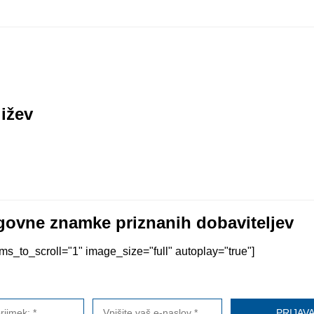
ižev
ovne znamke priznanih dobaviteljev
s_to_scroll="1" image_size="full" autoplay="true"]