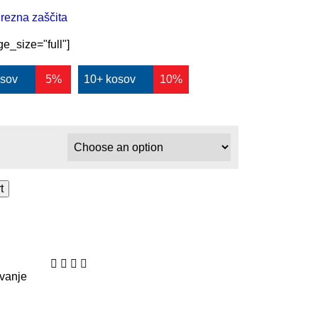
urezna zaščita
e_size="full"]
osov
5%
10+ kosov
10%
t
vanje