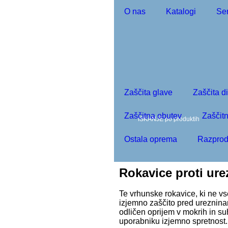
O nas
Katalogi
Ser
moj račun
0
Zaščita glave
Zaščita d
Zaščitna obutev
Zaščitn
Ostala oprema
Razprod
Rokavice proti ure
Te vrhunske rokavice, ki ne vse
izjemno zaščito pred ureznina
odličen oprijem v mokrih in s
uporabniku izjemno spretnost.