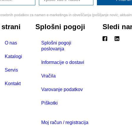
osebnih podatkov za namen e-marketinga in obveščanja (pošiljanje novic, aktualn
 strani
Splošni pogoji
Sledi n
O nas
Splošni pogoji
poslovanja
Katalogi
Informacije o dostavi
Servis
Vračila
Kontakt
Varovanje podatkov
Piškotki
Moj račun / registracija