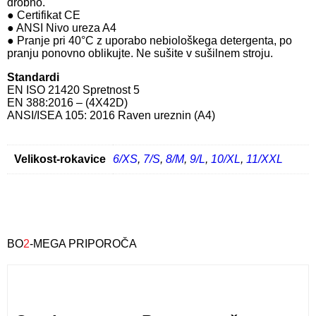
drobno.
● Certifikat CE
● ANSI Nivo ureza A4
● Pranje pri 40°C z uporabo nebiološkega detergenta, po
pranju ponovno oblikujte. Ne sušite v sušilnem stroju.
Standardi
EN ISO 21420 Spretnost 5
EN 388:2016 – (4X42D)
ANSI/ISEA 105: 2016 Raven ureznin (A4)
Velikost-rokavice
6/XS
,
7/S
,
8/M
,
9/L
,
10/XL
,
11/XXL
BO
2
-MEGA PRIPOROČA