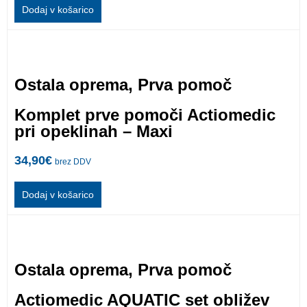
Dodaj v košarico
Ostala oprema
,
Prva pomoč
Komplet prve pomoči Actiomedic
pri opeklinah – Maxi
34,90
€
brez DDV
Dodaj v košarico
Ostala oprema
,
Prva pomoč
Actiomedic AQUATIC set obližev