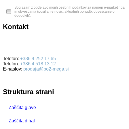
Soglašam z obdelavo mojih osebnih podatkov za namen e-marketinga
in obveščanja (pošiljanje novic, aktualnih ponudb, obveščanje o
dogodkih).
Kontakt
BO2-MEGA d.o.o.
Ulica Mirka Vadnova 19
4000 Kranj
Telefon:
+386 4 252 17 65
Telefon:
+386 4 518 13 12
E-naslov:
prodaja@bo2-mega.si
Struktura strani
Zaščita glave
Zaščita dihal