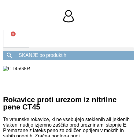
0
Rokavice proti urezom iz nitrilne
pene CT45
Te vrhunske rokavice, ki ne vsebujejo steklenih ali jeklenih
vlaken, nudijo izjemno zaščito pred urezninami stopnje E.
Premazane z lateks peno za odličen oprijem v mokrih in
suhih pogojih. Zračna podloga nudi