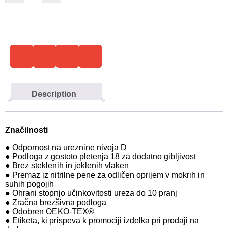
Description
Značilnosti
● Odpornost na ureznine nivoja D
● Podloga z gostoto pletenja 18 za dodatno gibljivost
● Brez steklenih in jeklenih vlaken
● Premaz iz nitrilne pene za odličen oprijem v mokrih in
suhih pogojih
● Ohrani stopnjo učinkovitosti ureza do 10 pranj
● Zračna brezšivna podloga
● Odobren OEKO-TEX®
● Etiketa, ki prispeva k promociji izdelka pri prodaji na