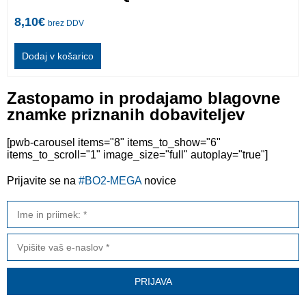
8,10
€
brez DDV
Dodaj v košarico
Zastopamo in prodajamo blagovne
znamke priznanih dobaviteljev
[pwb-carousel items="8" items_to_show="6"
items_to_scroll="1" image_size="full" autoplay="true"]
Prijavite se na
#BO2-MEGA
novice