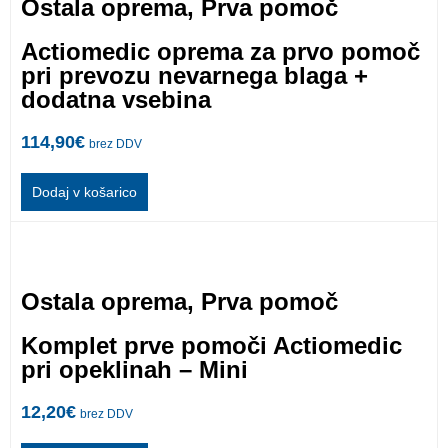
Ostala oprema
,
Prva pomoč
Actiomedic oprema za prvo pomoč
pri prevozu nevarnega blaga +
dodatna vsebina
114,90
€
brez DDV
Dodaj v košarico
Ostala oprema
,
Prva pomoč
Komplet prve pomoči Actiomedic
pri opeklinah – Mini
12,20
€
brez DDV