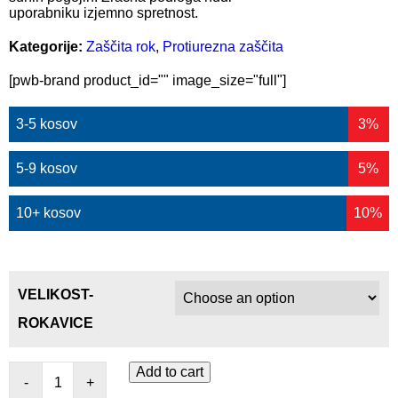
uporabniku izjemno spretnost.
Kategorije:
Zaščita rok
,
Protiurezna zaščita
[pwb-brand product_id="" image_size="full"]
3-5 kosov
3%
5-9 kosov
5%
10+ kosov
10%
VELIKOST-
ROKAVICE
Add to cart
-
+