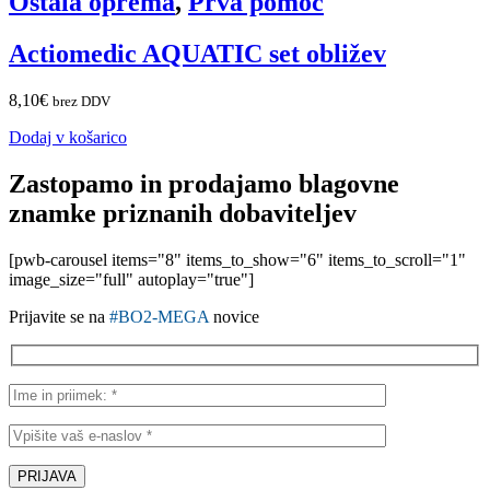
Ostala oprema
,
Prva pomoč
Actiomedic AQUATIC set obližev
8,10
€
brez DDV
Dodaj v košarico
Zastopamo in prodajamo blagovne
znamke priznanih dobaviteljev
[pwb-carousel items="8" items_to_show="6" items_to_scroll="1"
image_size="full" autoplay="true"]
Prijavite se na
#BO2-MEGA
novice