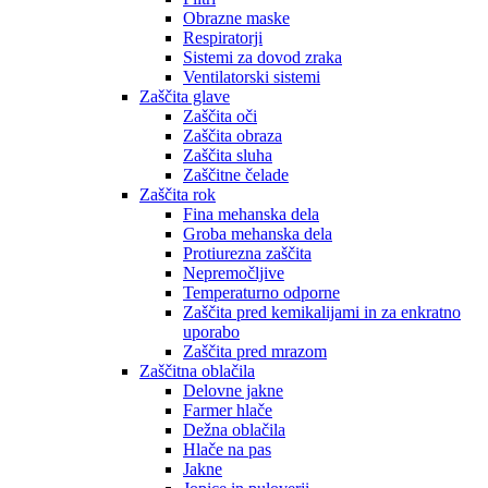
Obrazne maske
Respiratorji
Sistemi za dovod zraka
Ventilatorski sistemi
Zaščita glave
Zaščita oči
Zaščita obraza
Zaščita sluha
Zaščitne čelade
Zaščita rok
Fina mehanska dela
Groba mehanska dela
Protiurezna zaščita
Nepremočljive
Temperaturno odporne
Zaščita pred kemikalijami in za enkratno
uporabo
Zaščita pred mrazom
Zaščitna oblačila
Delovne jakne
Farmer hlače
Dežna oblačila
Hlače na pas
Jakne