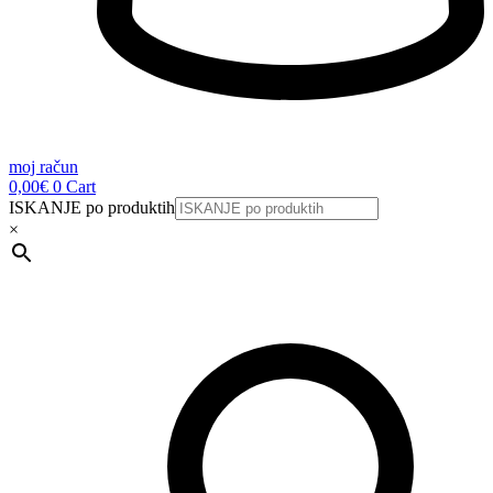
moj račun
0,00
€
0
Cart
ISKANJE po produktih
×