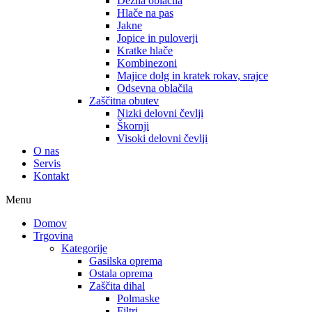
Dežna oblačila
Hlače na pas
Jakne
Jopice in puloverji
Kratke hlače
Kombinezoni
Majice dolg in kratek rokav, srajce
Odsevna oblačila
Zaščitna obutev
Nizki delovni čevlji
Škornji
Visoki delovni čevlji
O nas
Servis
Kontakt
Menu
Domov
Trgovina
Kategorije
Gasilska oprema
Ostala oprema
Zaščita dihal
Polmaske
Filtri