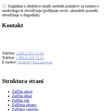
Soglašam z obdelavo mojih osebnih podatkov za namen e-
marketinga in obveščanja (pošiljanje novic, aktualnih ponudb,
obveščanje o dogodkih).
Kontakt
BO2-MEGA d.o.o.
Ulica Mirka Vadnova 19
4000 Kranj
Telefon:
+386 4 252 17 65
Telefon:
+386 4 518 13 12
E-naslov:
prodaja@bo2-mega.si
Struktura strani
Zaščita glave
Zaščita dihal
Zaščita rok
Zaščitna obutev
Zaščitna oblačila