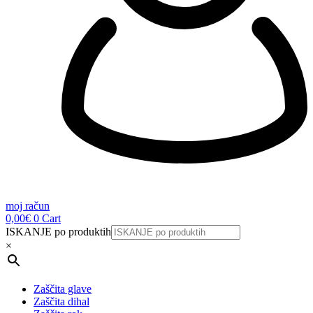
moj račun
0,00
€
0
Cart
ISKANJE po produktih
×
Zaščita glave
Zaščita dihal