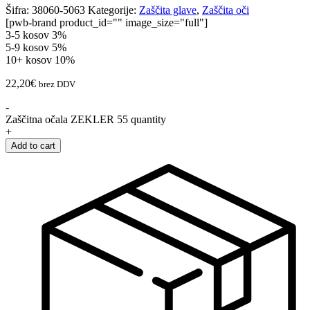
Šifra:
38060-5063
Kategorije:
Zaščita glave
,
Zaščita oči
[pwb-brand product_id="" image_size="full"]
3-5 kosov
3%
5-9 kosov
5%
10+ kosov
10%
22,20
€
brez DDV
-
Zaščitna očala ZEKLER 55 quantity
+
Add to cart