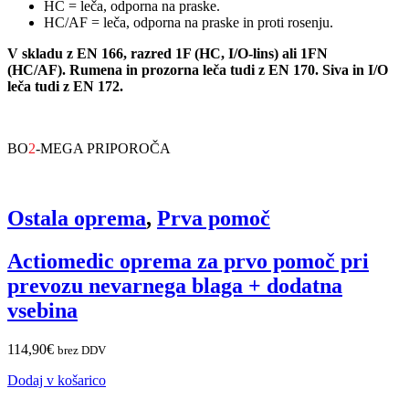
HC = leča, odporna na praske.
HC/AF = leča, odporna na praske in proti rosenju.
V skladu z EN 166, razred 1F (HC, I/O-lins) ali 1FN
(HC/AF). Rumena in prozorna leča tudi z EN 170. Siva in I/O
leča tudi z EN 172.
BO
2
-MEGA PRIPOROČA
Ostala oprema
,
Prva pomoč
Actiomedic oprema za prvo pomoč pri
prevozu nevarnega blaga + dodatna
vsebina
114,90
€
brez DDV
Dodaj v košarico