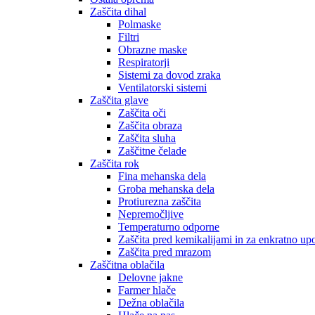
Zaščita dihal
Polmaske
Filtri
Obrazne maske
Respiratorji
Sistemi za dovod zraka
Ventilatorski sistemi
Zaščita glave
Zaščita oči
Zaščita obraza
Zaščita sluha
Zaščitne čelade
Zaščita rok
Fina mehanska dela
Groba mehanska dela
Protiurezna zaščita
Nepremočljive
Temperaturno odporne
Zaščita pred kemikalijami in za enkratno up
Zaščita pred mrazom
Zaščitna oblačila
Delovne jakne
Farmer hlače
Dežna oblačila