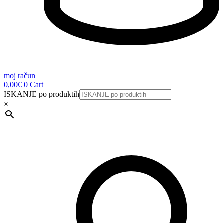
moj račun
0,00
€
0
Cart
ISKANJE po produktih
×