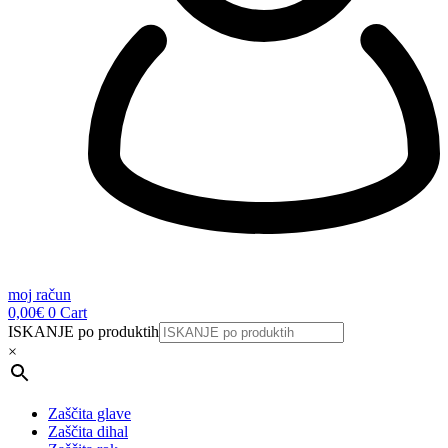
moj račun
0,00
€
0
Cart
ISKANJE po produktih
×
Zaščita glave
Zaščita dihal