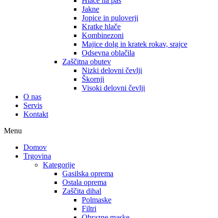
Hlače na pas
Jakne
Jopice in puloverji
Kratke hlače
Kombinezoni
Majice dolg in kratek rokav, srajce
Odsevna oblačila
Zaščitna obutev
Nizki delovni čevlji
Škornji
Visoki delovni čevlji
O nas
Servis
Kontakt
Menu
Domov
Trgovina
Kategorije
Gasilska oprema
Ostala oprema
Zaščita dihal
Polmaske
Filtri
Obrazne maske