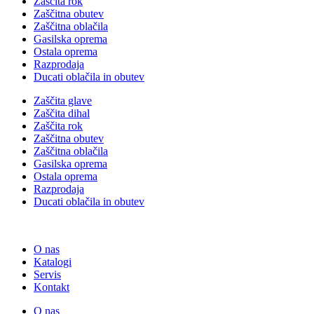
Zaščita rok
Zaščitna obutev
Zaščitna oblačila
Gasilska oprema
Ostala oprema
Razprodaja
Ducati oblačila in obutev
Zaščita glave
Zaščita dihal
Zaščita rok
Zaščitna obutev
Zaščitna oblačila
Gasilska oprema
Ostala oprema
Razprodaja
Ducati oblačila in obutev
O nas
Katalogi
Servis
Kontakt
O nas