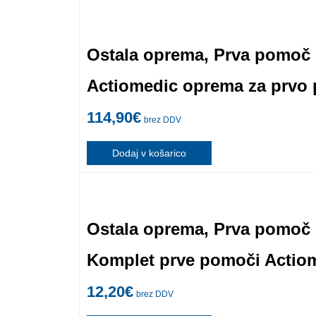
Ostala oprema
,
Prva pomoč
Actiomedic oprema za prvo 
114,90
€
brez DDV
Dodaj v košarico
Ostala oprema
,
Prva pomoč
Komplet prve pomoči Actiom
12,20
€
brez DDV