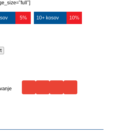
e_size="full"]
osov
5%
10+ kosov
10%
t
vanje