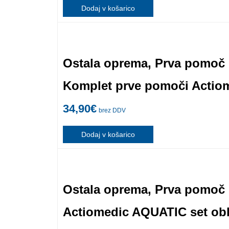
Dodaj v košarico
Ostala oprema
,
Prva pomoč
Komplet prve pomoči Actiom
34,90
€
brez DDV
Dodaj v košarico
Ostala oprema
,
Prva pomoč
Actiomedic AQUATIC set obl