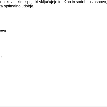
brez kovinskimi spoji, ki vključujejo trpežno in sodobno zasnovo
za optimalno udobje.
vost
e
e