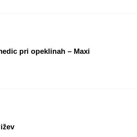
edic pri opeklinah – Maxi
ižev