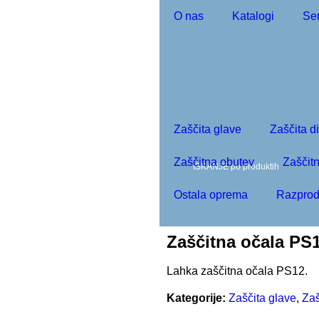
O nas
Katalogi
Ser
moj račun
0
Zaščita glave
Zaščita d
Zaščitna obutev
Zaščitn
Ostala oprema
Razprod
Zaščitna očala PS
Lahka zaščitna očala PS12.
Kategorije:
Zaščita glave
,
Zaš