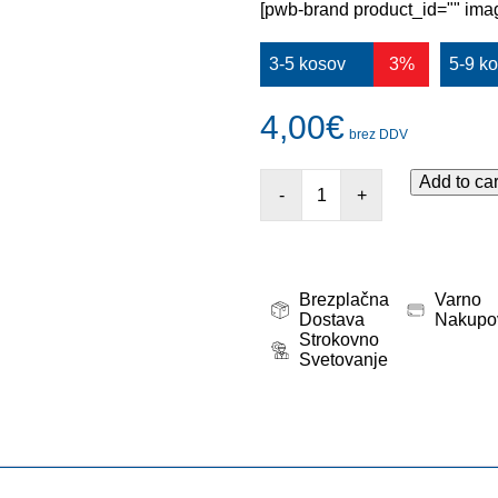
[pwb-brand product_id="" imag
3-5 kosov
3%
5-9 k
4,00
€
brez DDV
Add to car
-
+
Brezplačna
Varno
Dostava
Nakupo
Strokovno
Svetovanje