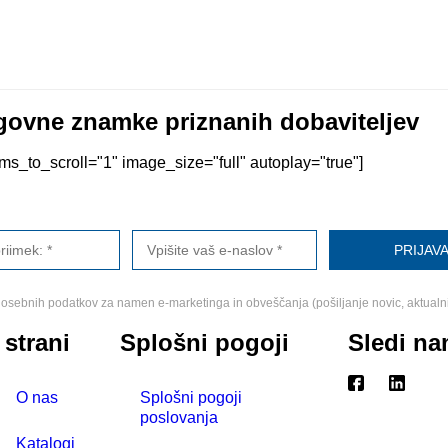
ovne znamke priznanih dobaviteljev
s_to_scroll="1" image_size="full" autoplay="true"]
osebnih podatkov za namen e-marketinga in obveščanja (pošiljanje novic, aktualn
 strani
Splošni pogoji
Sledi n
O nas
Splošni pogoji
poslovanja
Katalogi