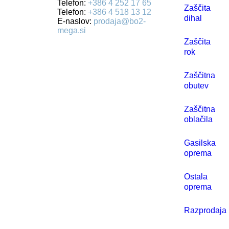
Telefon:
+386 4 252 17 65
Zaščita
Telefon:
+386 4 518 13 12
dihal
E-naslov:
prodaja@bo2-
mega.si
Zaščita
rok
Zaščitna
obutev
Zaščitna
oblačila
Gasilska
oprema
Ostala
oprema
Razprodaja