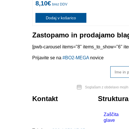
8,10
€
brez DDV
Dodaj v košarico
Zastopamo in prodajamo blag
[pwb-carousel items="8" items_to_show="6" item
Prijavite se na
#BO2-MEGA
novice
Soglašam z obdelavo mojih 
Kontakt
Struktura
BO2-MEGA d.o.o.
Zaščita
Ulica Mirka Vadnova 19
glave
4000 Kranj