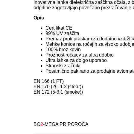
Inovativna lahka dielektrična zaščitna očala, z 
odprtine zagotavljajo povečano prezračevanje 
Opis
Certifikat CE
99% UV zaščita
Premaz proti praskam za dodatno vzdržlji
Mehke konice na ročajih za visoko udobj
100% brez kovin
Prožnost ročajev za ultra udobje
Ultra lahke za dolgo uporabo
Stranski zračniki
Posamično pakirano za prodajne avtomat
EN 166 (1 FT)
EN 170 (2C-1.2 (clear))
EN 172 (5-3.1 (smoke))
BO
2
-MEGA PRIPOROČA