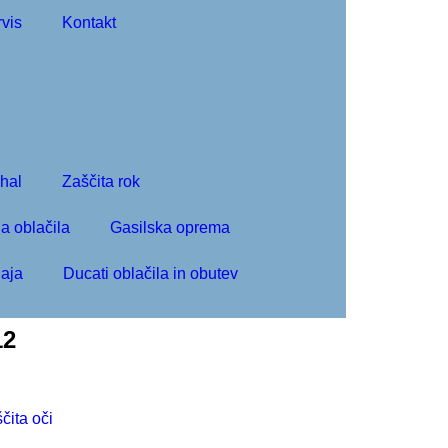
vis
Kontakt
ihal
Zaščita rok
a oblačila
Gasilska oprema
aja
Ducati oblačila in obutev
12
čita oči