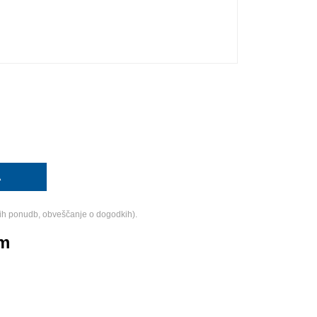
ih ponudb, obveščanje o dogodkih).
am