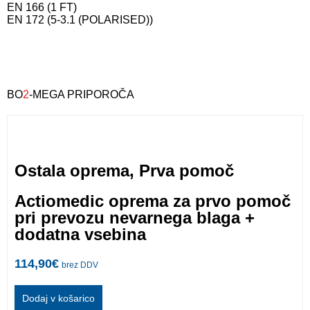
EN 166 (1 FT)
EN 172 (5-3.1 (POLARISED))
BO
2
-MEGA PRIPOROČA
Ostala oprema
,
Prva pomoč
Actiomedic oprema za prvo pomoč
pri prevozu nevarnega blaga +
dodatna vsebina
114,90
€
brez DDV
Dodaj v košarico