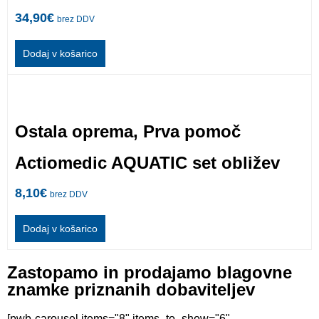
34,90
€
brez DDV
Dodaj v košarico
Ostala oprema
,
Prva pomoč
Actiomedic AQUATIC set obližev
8,10
€
brez DDV
Dodaj v košarico
Zastopamo in prodajamo blagovne
znamke priznanih dobaviteljev
[pwb-carousel items="8" items_to_show="6"