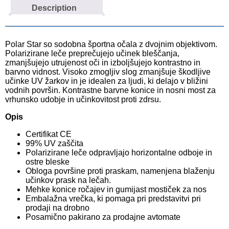
Description
Polar Star so sodobna športna očala z dvojnim objektivom.
Polarizirane leče preprečujejo učinek bleščanja,
zmanjšujejo utrujenost oči in izboljšujejo kontrastno in
barvno vidnost. Visoko zmogljiv slog zmanjšuje škodljive
učinke UV žarkov in je idealen za ljudi, ki delajo v bližini
vodnih površin. Kontrastne barvne konice in nosni most za
vrhunsko udobje in učinkovitost proti zdrsu.
Opis
Certifikat CE
99% UV zaščita
Polarizirane leče odpravljajo horizontalne odboje in
ostre bleske
Obloga površine proti praskam, namenjena blaženju
učinkov prask na lečah.
Mehke konice ročajev in gumijast mostiček za nos
Embalažna vrečka, ki pomaga pri predstavitvi pri
prodaji na drobno
Posamično pakirano za prodajne avtomate