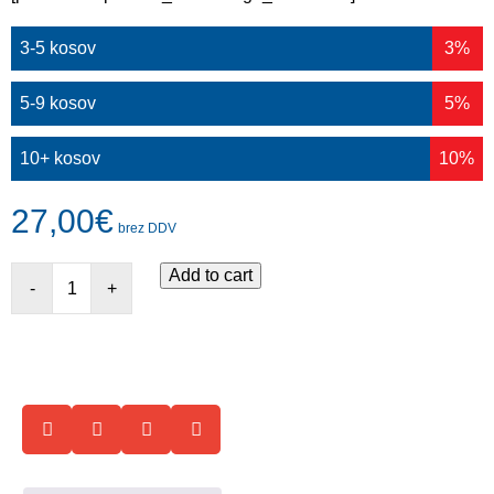
3-5 kosov
3%
5-9 kosov
5%
10+ kosov
10%
27,00
€
brez DDV
Add to cart
-
+