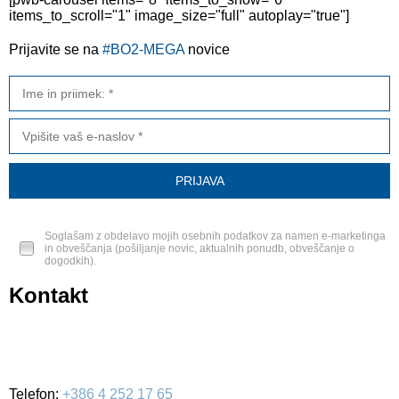
items_to_scroll="1" image_size="full" autoplay="true"]
Prijavite se na
#BO2-MEGA
novice
Soglašam z obdelavo mojih osebnih podatkov za namen e-marketinga
in obveščanja (pošiljanje novic, aktualnih ponudb, obveščanje o
dogodkih).
Kontakt
BO2-MEGA d.o.o.
Ulica Mirka Vadnova 19
4000 Kranj
Telefon:
+386 4 252 17 65