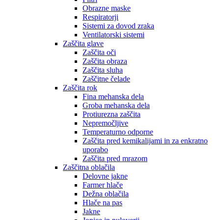
Obrazne maske
Respiratorji
Sistemi za dovod zraka
Ventilatorski sistemi
Zaščita glave
Zaščita oči
Zaščita obraza
Zaščita sluha
Zaščitne čelade
Zaščita rok
Fina mehanska dela
Groba mehanska dela
Protiurezna zaščita
Nepremočljive
Temperaturno odporne
Zaščita pred kemikalijami in za enkratno
uporabo
Zaščita pred mrazom
Zaščitna oblačila
Delovne jakne
Farmer hlače
Dežna oblačila
Hlače na pas
Jakne