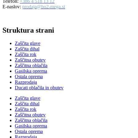
Telefon:
+386 4 518 13 12
E-naslov:
prodaja@bo2-mega.si
Struktura strani
Zaščita glave
Zaščita dihal
Zaščita rok
Zaščitna obutev
Zaščitna oblačila
Gasilska oprema
Ostala oprema
Razprodaja
Ducati oblačila in obutev
Zaščita glave
Zaščita dihal
Zaščita rok
Zaščitna obutev
Zaščitna oblačila
Gasilska oprema
Ostala oprema
Razprodaja