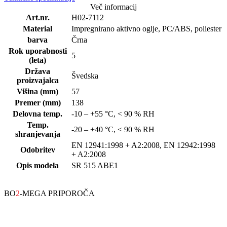
Več informacij
Art.nr.
H02-7112
Material
Impregnirano aktivno oglje, PC/ABS, poliester
barva
Črna
Rok uporabnosti
5
(leta)
Država
Švedska
proizvajalca
Višina (mm)
57
Premer (mm)
138
Delovna temp.
-10 – +55 °C, < 90 % RH
Temp.
-20 – +40 °C, < 90 % RH
shranjevanja
EN 12941:1998 + A2:2008, EN 12942:1998
Odobritev
+ A2:2008
Opis modela
SR 515 ABE1
BO
2
-MEGA PRIPOROČA