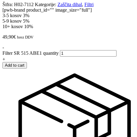
Šifra:
H02-7112
Kategorije:
Zaščita dihal
,
Filtri
[pwb-brand product_id="" image_size="full"]
3-5 kosov
3%
5-9 kosov
5%
10+ kosov
10%
49,90
€
brez DDV
-
Filter SR 515 ABE1 quantity
+
Add to cart