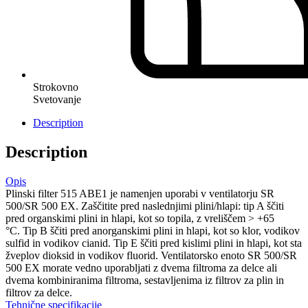
Strokovno
Svetovanje
Description
Description
Opis
Plinski filter 515 ABE1 je namenjen uporabi v ventilatorju SR
500/SR 500 EX. Zaščitite pred naslednjimi plini/hlapi: tip A ščiti
pred organskimi plini in hlapi, kot so topila, z vreliščem > +65
°C. Tip B ščiti pred anorganskimi plini in hlapi, kot so klor, vodikov
sulfid in vodikov cianid. Tip E ščiti pred kislimi plini in hlapi, kot sta
žveplov dioksid in vodikov fluorid. Ventilatorsko enoto SR 500/SR
500 EX morate vedno uporabljati z dvema filtroma za delce ali
dvema kombiniranima filtroma, sestavljenima iz filtrov za plin in
filtrov za delce.
Tehnične specifikacije