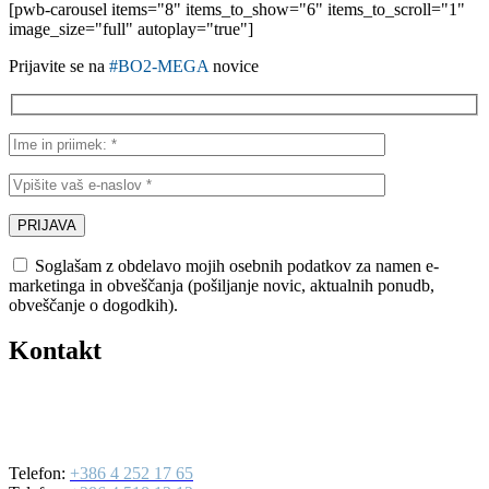
[pwb-carousel items="8" items_to_show="6" items_to_scroll="1"
image_size="full" autoplay="true"]
Prijavite se na
#BO2-MEGA
novice
Soglašam z obdelavo mojih osebnih podatkov za namen e-
marketinga in obveščanja (pošiljanje novic, aktualnih ponudb,
obveščanje o dogodkih).
Kontakt
BO2-MEGA d.o.o.
Ulica Mirka Vadnova 19
4000 Kranj
Telefon:
+386 4 252 17 65