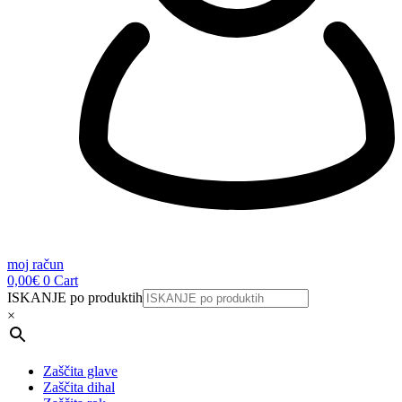
moj račun
0,00
€
0
Cart
ISKANJE po produktih
×
Zaščita glave
Zaščita dihal