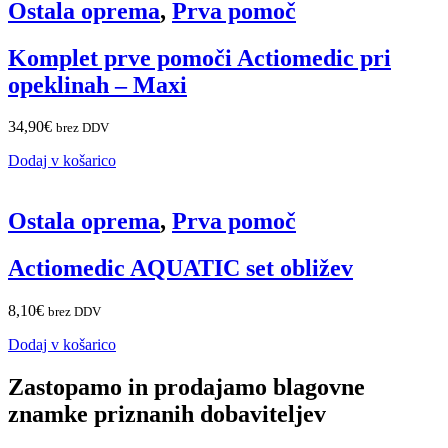
Ostala oprema
,
Prva pomoč
Komplet prve pomoči Actiomedic pri
opeklinah – Maxi
34,90
€
brez DDV
Dodaj v košarico
Ostala oprema
,
Prva pomoč
Actiomedic AQUATIC set obližev
8,10
€
brez DDV
Dodaj v košarico
Zastopamo in prodajamo blagovne
znamke priznanih dobaviteljev