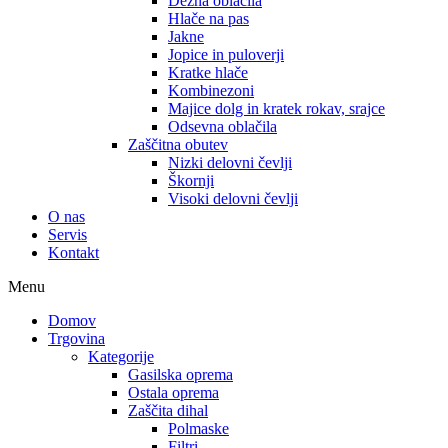
Dežna oblačila
Hlače na pas
Jakne
Jopice in puloverji
Kratke hlače
Kombinezoni
Majice dolg in kratek rokav, srajce
Odsevna oblačila
Zaščitna obutev
Nizki delovni čevlji
Škornji
Visoki delovni čevlji
O nas
Servis
Kontakt
Menu
Domov
Trgovina
Kategorije
Gasilska oprema
Ostala oprema
Zaščita dihal
Polmaske
Filtri