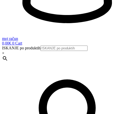
moj račun
0,00
€
0
Cart
ISKANJE po produktih
×