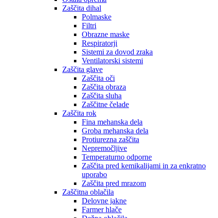
Zaščita dihal
Polmaske
Filtri
Obrazne maske
Respiratorji
Sistemi za dovod zraka
Ventilatorski sistemi
Zaščita glave
Zaščita oči
Zaščita obraza
Zaščita sluha
Zaščitne čelade
Zaščita rok
Fina mehanska dela
Groba mehanska dela
Protiurezna zaščita
Nepremočljive
Temperaturno odporne
Zaščita pred kemikalijami in za enkratno
uporabo
Zaščita pred mrazom
Zaščitna oblačila
Delovne jakne
Farmer hlače