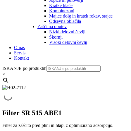
Jopice in puloverji
Kratke hlače
Kombinezoni
Majice dolg in kratek rokav, srajce
Odsevna oblačila
Zaščitna obutev
Nizki delovni čevlji
Škornji
Visoki delovni čevlji
O nas
Servis
Kontakt
ISKANJE po produktih
×
Filter SR 515 ABE1
Filter za zaščito pred plini in hlapi z optimizirano adsorpcijo.