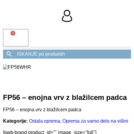
0
FP56 – enojna vrv z blažilcem padca
FP56 – enojna vrv z blažilcem padca
Kategorije:
Ostala oprema
,
Oprema za varno delo na višini
[pwb-brand product_id="" image_size="full"]