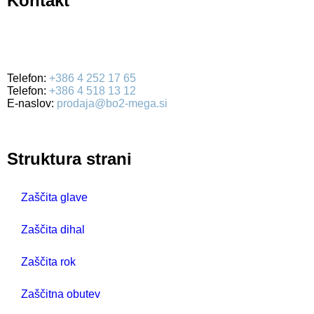
Kontakt
BO2-MEGA d.o.o.
Ulica Mirka Vadnova 19
4000 Kranj
Telefon:
+386 4 252 17 65
Telefon:
+386 4 518 13 12
E-naslov:
prodaja@bo2-mega.si
Struktura strani
Zaščita glave
Zaščita dihal
Zaščita rok
Zaščitna obutev