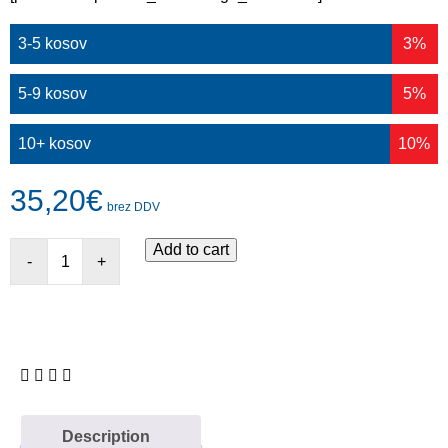
3-5 kosov
3%
5-9 kosov
5%
10+ kosov
10%
35,20
€
brez DDV
Add to cart
-
+
Description