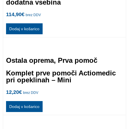
dodatna vsebina
114,90
€
brez DDV
Dodaj v košarico
Ostala oprema
,
Prva pomoč
Komplet prve pomoči Actiomedic
pri opeklinah – Mini
12,20
€
brez DDV
Dodaj v košarico