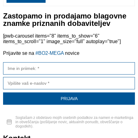
Zastopamo in prodajamo blagovne
znamke priznanih dobaviteljev
[pwb-carousel items="8" items_to_show="6"
items_to_scroll="1" image_size="full" autoplay="true"]
Prijavite se na
#BO2-MEGA
novice
Soglašam z obdelavo mojih osebnih podatkov za namen e-marketinga
in obveščanja (pošiljanje novic, aktualnih ponudb, obveščanje o
dogodkih).