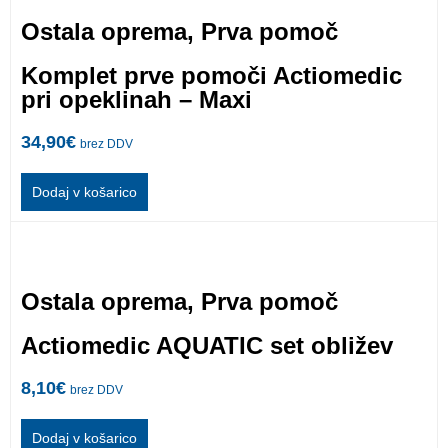
Ostala oprema
,
Prva pomoč
Komplet prve pomoči Actiomedic
pri opeklinah – Maxi
34,90
€
brez DDV
Dodaj v košarico
Ostala oprema
,
Prva pomoč
Actiomedic AQUATIC set obližev
8,10
€
brez DDV
Dodaj v košarico