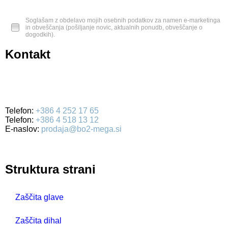
Soglašam z obdelavo mojih osebnih podatkov za namen e-marketinga
in obveščanja (pošiljanje novic, aktualnih ponudb, obveščanje o
dogodkih).
Kontakt
BO2-MEGA d.o.o.
Ulica Mirka Vadnova 19
4000 Kranj
Telefon:
+386 4 252 17 65
Telefon:
+386 4 518 13 12
E-naslov:
prodaja@bo2-mega.si
Struktura strani
Zaščita glave
Zaščita dihal