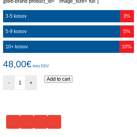
[pwb-brand product_id="" image_size="full"]
3-5 kosov
3%
5-9 kosov
5%
10+ kosov
10%
48,00
€
brez DDV
Add to cart
-
+