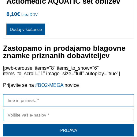
Actiomedic AQUATIC set obližev
8,10
€
brez DDV
Dodaj v košarico
Zastopamo in prodajamo blagovne
znamke priznanih dobaviteljev
[pwb-carousel items="8" items_to_show="6"
items_to_scroll="1" image_size="full" autoplay="true"]
Prijavite se na
#BO2-MEGA
novice