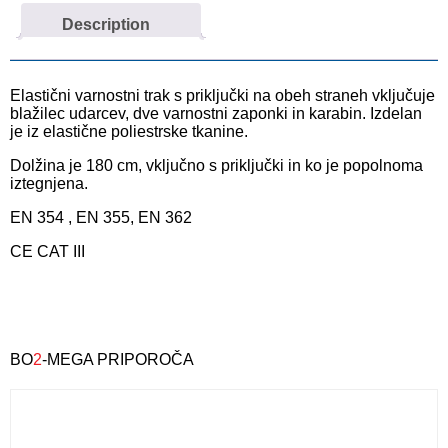
Description
Elastični varnostni trak s priključki na obeh straneh vključuje
blažilec udarcev, dve varnostni zaponki in karabin. Izdelan
je iz elastične poliestrske tkanine.
Dolžina je 180 cm, vključno s priključki in ko je popolnoma
iztegnjena.
EN 354 , EN 355, EN 362
CE CAT III
BO
2
-MEGA PRIPOROČA