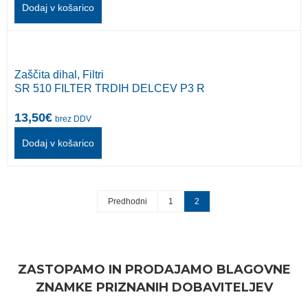
Dodaj v košarico
Zaščita dihal
,
Filtri
SR 510 FILTER TRDIH DELCEV P3 R
13,50
€
brez DDV
Dodaj v košarico
Predhodni
1
2
ZASTOPAMO IN PRODAJAMO BLAGOVNE
ZNAMKE PRIZNANIH DOBAVITELJEV