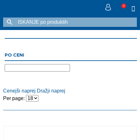
0
PO CENI
Cenejši naprej
Dražji naprej
Per page: