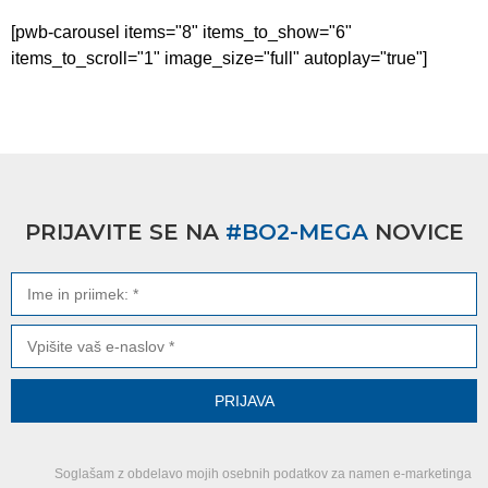
[pwb-carousel items="8" items_to_show="6"
items_to_scroll="1" image_size="full" autoplay="true"]
PRIJAVITE SE NA
#BO2-MEGA
NOVICE
Soglašam z obdelavo mojih osebnih podatkov za namen e-marketinga