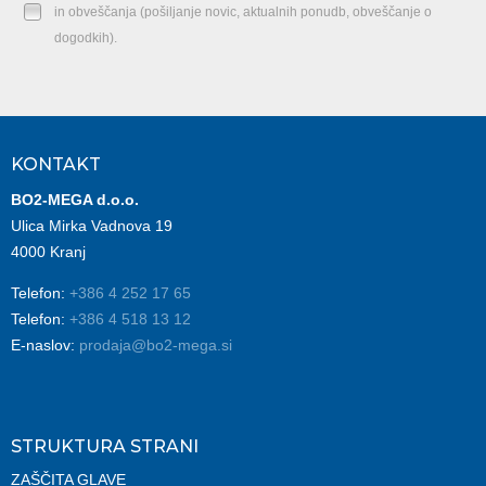
in obveščanja (pošiljanje novic, aktualnih ponudb, obveščanje o
dogodkih).
KONTAKT
BO2-MEGA d.o.o.
Ulica Mirka Vadnova 19
4000 Kranj
Telefon:
+386 4 252 17 65
Telefon:
+386 4 518 13 12
E-naslov:
prodaja@bo2-mega.si
STRUKTURA STRANI
ZAŠČITA GLAVE