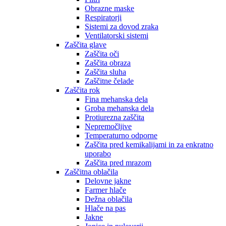
Obrazne maske
Respiratorji
Sistemi za dovod zraka
Ventilatorski sistemi
Zaščita glave
Zaščita oči
Zaščita obraza
Zaščita sluha
Zaščitne čelade
Zaščita rok
Fina mehanska dela
Groba mehanska dela
Protiurezna zaščita
Nepremočljive
Temperaturno odporne
Zaščita pred kemikalijami in za enkratno
uporabo
Zaščita pred mrazom
Zaščitna oblačila
Delovne jakne
Farmer hlače
Dežna oblačila
Hlače na pas
Jakne