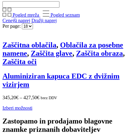
Pogled mreža
Pogled seznam
Cenejši naprej
Dražji naprej
Per page:
Zaščitna oblačila
,
Oblačila za posebne
namene
,
Zaščita glave
,
Zaščita obraza
,
Zaščita oči
Aluminiziran kapuca EDC z dvižnim
vizirjem
345,20
€
–
427,50
€
brez DDV
Izberi možnosti
Zastopamo in prodajamo blagovne
znamke priznanih dobaviteljev