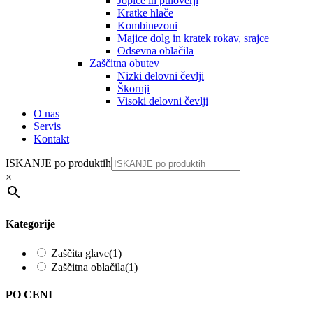
Jopice in puloverji
Kratke hlače
Kombinezoni
Majice dolg in kratek rokav, srajce
Odsevna oblačila
Zaščitna obutev
Nizki delovni čevlji
Škornji
Visoki delovni čevlji
O nas
Servis
Kontakt
ISKANJE po produktih
×
Kategorije
Zaščita glave
(1)
Zaščitna oblačila
(1)
PO CENI