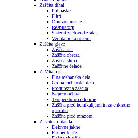
Zaščita dihal
Polmaske
Filtri
Obrazne maske
Respiratorji
Sistemi za dovod zraka
Ventilatorski sistemi
Zaščita glave
Zaščita oči
Zaščita obraza
Zaščita sluha
Zaščitne čelade
Zaščita rok
Fina mehanska dela
Groba mehanska dela
Protiurezna zaščita
Nepremočljive
Temperaturno odporne
Zaščita pred kemikalijami in za enkratno
uporabo
Zaščita pred mrazom
Zaščitna oblačila
Delovne jakne
Farmer hlače