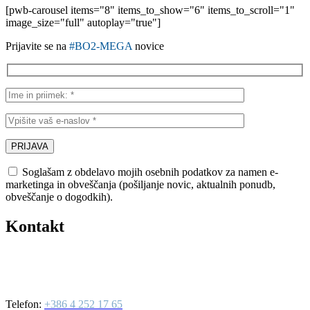
[pwb-carousel items="8" items_to_show="6" items_to_scroll="1"
image_size="full" autoplay="true"]
Prijavite se na
#BO2-MEGA
novice
Soglašam z obdelavo mojih osebnih podatkov za namen e-
marketinga in obveščanja (pošiljanje novic, aktualnih ponudb,
obveščanje o dogodkih).
Kontakt
BO2-MEGA d.o.o.
Ulica Mirka Vadnova 19
4000 Kranj
Telefon:
+386 4 252 17 65