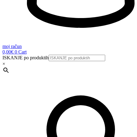
moj račun
0,00
€
0
Cart
ISKANJE po produktih
×