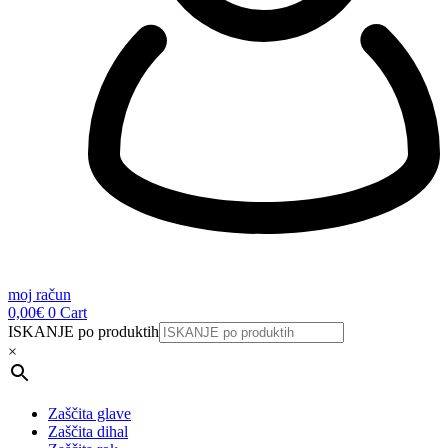
moj račun
0,00
€
0
Cart
ISKANJE po produktih
×
Zaščita glave
Zaščita dihal