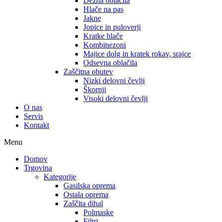
Dežna oblačila
Hlače na pas
Jakne
Jopice in puloverji
Kratke hlače
Kombinezoni
Majice dolg in kratek rokav, srajce
Odsevna oblačila
Zaščitna obutev
Nizki delovni čevlji
Škornji
Visoki delovni čevlji
O nas
Servis
Kontakt
Menu
Domov
Trgovina
Kategorije
Gasilska oprema
Ostala oprema
Zaščita dihal
Polmaske
Filtri