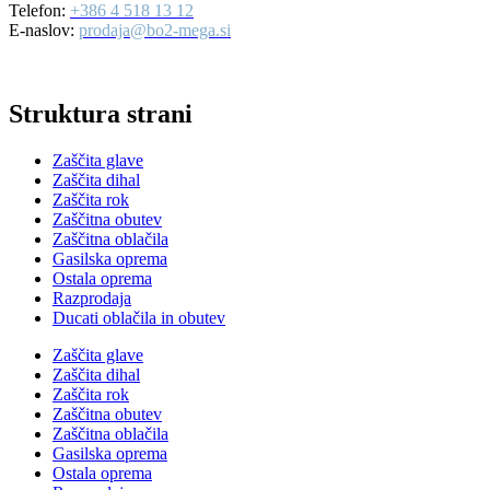
Telefon:
+386 4 518 13 12
E-naslov:
prodaja@bo2-mega.si
Struktura strani
Zaščita glave
Zaščita dihal
Zaščita rok
Zaščitna obutev
Zaščitna oblačila
Gasilska oprema
Ostala oprema
Razprodaja
Ducati oblačila in obutev
Zaščita glave
Zaščita dihal
Zaščita rok
Zaščitna obutev
Zaščitna oblačila
Gasilska oprema
Ostala oprema